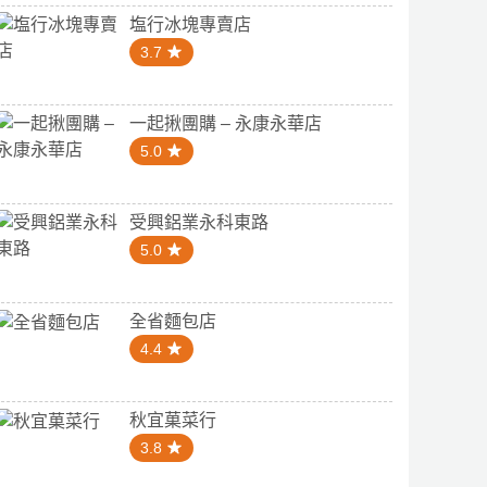
塩行冰塊專賣店
3.7
一起揪團購 – 永康永華店
5.0
受興鋁業永科東路
5.0
全省麵包店
4.4
秋宜菓菜行
3.8