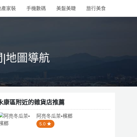
地產家裝
手機數碼
美髮美睫
旅行美食
間|地圖導航
永康區附近的雜貨店推薦
阿亮冬瓜茶•檳榔
5.0