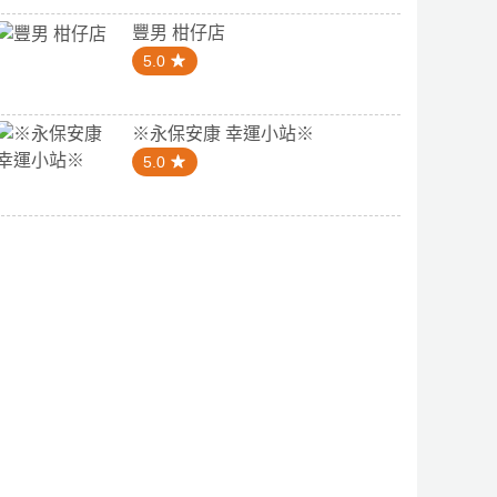
豐男 柑仔店
5.0
※永保安康 幸運小站※
5.0
4.7
5.0