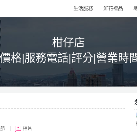
生活服務
鮮花禮品
柑仔店
|價格|服務電話|評分|營業時
導航
|
相片