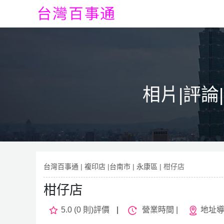
相片|評論
台灣百事通
|
複印店
|
台南市
|
永康區
| 柑仔店
柑仔店
5.0 (0 則)評價
|
營業時間 |
地址