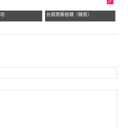
工坊
台南懷舊椪糖（糖蔥）
洪