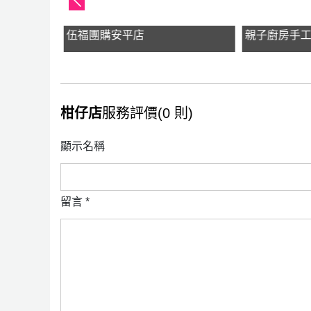
y
伍福團購安平店
親子廚房手
柑仔店
服務評價(0 則)
顯示名稱
留言
*