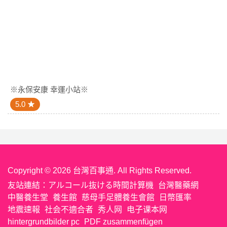
※永保安康 幸運小站※
5.0
Copyright © 2026 台灣百事通. All Rights Reserved.
友站連結：
アルコール抜ける時間計算機
台灣醫藥網
中醫養生堂
養生館
慈母手足體養生會館
日幣匯率
地震速報
社会不適合者
秀人网
电子课本网
hintergrundbilder pc
PDF zusammenfügen