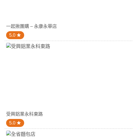
一起揪團購 – 永康永華店
5.0
受興鋁業永科東路
5.0