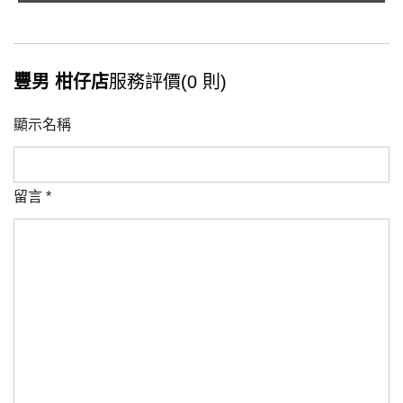
豐男 柑仔店
服務評價(0 則)
顯示名稱
留言
*