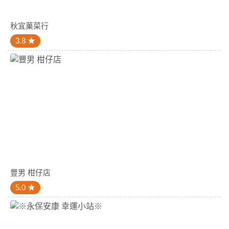
秋宜菓菜行
3.8
豐男 柑仔店
5.0