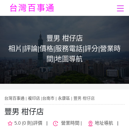
豐男 柑仔店
相片|評論|價格|服務電話|評分|營業時
間|地圖導航
台灣百事通
|
複印店
|
台南市
|
永康區
| 豐男 柑仔店
豐男 柑仔店
5.0 (0 則)評價
|
營業時間 |
地址導航
|