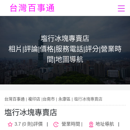
塩行冰塊專賣店
相片|評論|價格|服務電話|評分|營業時
間|地圖導航
台灣百事通
|
複印店
|
台南市
|
永康區
| 塩行冰塊專賣店
塩行冰塊專賣店
3.7 (0 則)評價
|
營業時間 |
地址導航
|