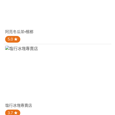
阿亮冬瓜茶•檳榔
5.0
塩行冰塊專賣店
3.7