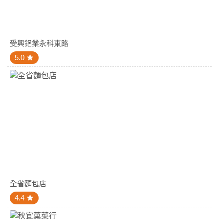
受興鋁業永科東路
5.0
全省麵包店
4.4