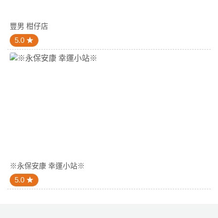
豐男 柑仔店
5.0
※永保安康 幸運小站※
5.0