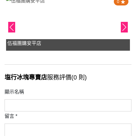
0
伍福團購安平店
塩行冰塊專賣店
服務評價(0 則)
顯示名稱
留言
*