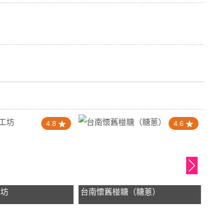
4.8
4.6
工坊
台南懷舊椪糖（糖蔥）
洪