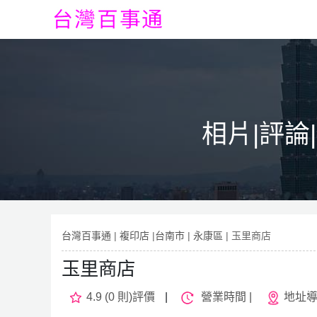
相片|評論
台灣百事通
|
複印店
|
台南市
|
永康區
| 玉里商店
玉里商店
4.9 (0 則)評價
|
營業時間 |
地址