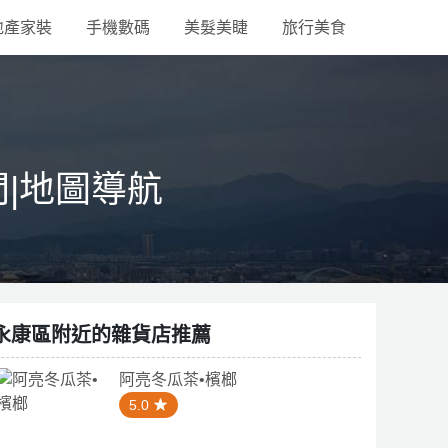
地產家裝
手機數碼
美髮美睫
旅行美食
間|地圖導航
永康區附近的雜貨店推薦
阿亮冬瓜茶•檳榔
5.0