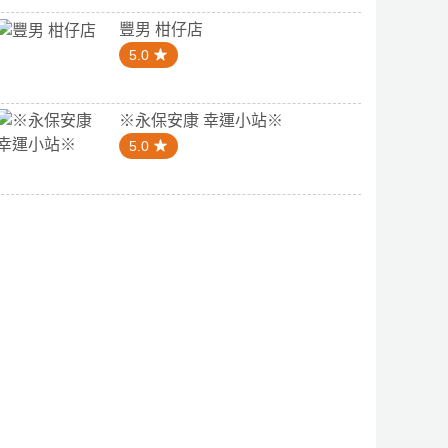
豐男 柑仔店
5.0
※永保安康 幸運小站※
5.0