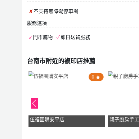
不支持
無障礙停車場
服務選項
門市購物
即日送貨服務
台南市附近的複印店推薦
4.0
0
y
伍福團購安平店
親子廚房手