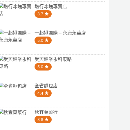
塩行冰塊專賣店
3.7
一起揪團購 – 永康永華店
5.0
受興鋁業永科東路
5.0
全省麵包店
4.4
秋宜菓菜行
3.8