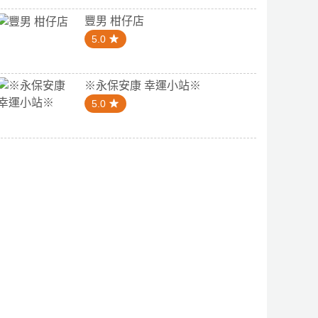
豐男 柑仔店
5.0
※永保安康 幸運小站※
5.0