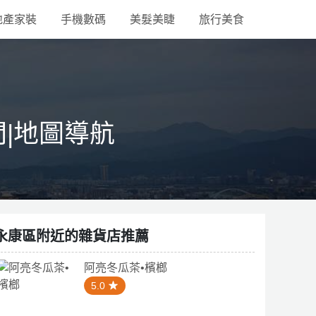
地產家裝
手機數碼
美髮美睫
旅行美食
間|地圖導航
永康區附近的雜貨店推薦
阿亮冬瓜茶•檳榔
5.0