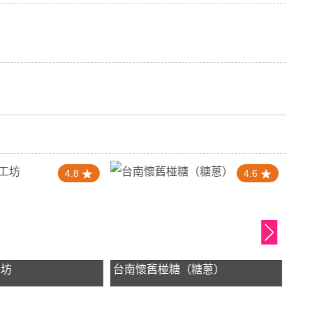
4.8
4.6
工坊
台南懷舊椪糖（糖蔥）
洪