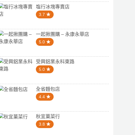
塩行冰塊專賣店
3.7
一起揪團購 – 永康永華店
5.0
受興鋁業永科東路
5.0
全省麵包店
4.4
秋宜菓菜行
3.8