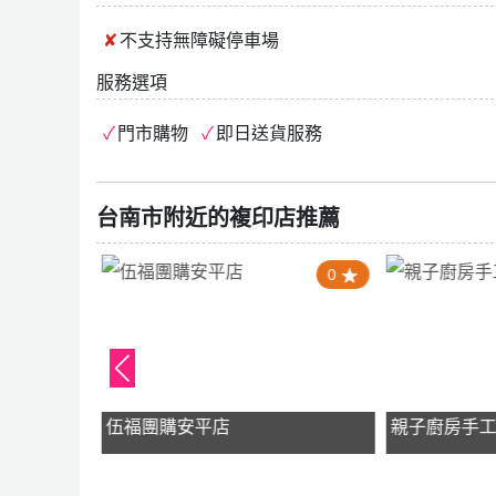
不支持
無障礙停車場
服務選項
門市購物
即日送貨服務
台南市附近的複印店推薦
4.0
0
y
伍福團購安平店
親子廚房手