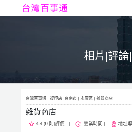
相片|評論
台灣百事通
|
複印店
|
台南市
|
永康區
| 雜貨商店
雜貨商店
4.4 (0 則)評價
|
營業時間 |
地址