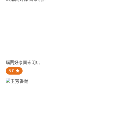
購鬧好康團崇明店
5.0