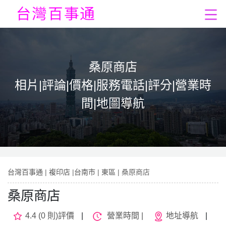
桑原商店
相片|評論|價格|服務電話|評分|營業時
間|地圖導航
台灣百事通
|
複印店
|
台南市
|
東區
| 桑原商店
桑原商店
4.4 (0 則)評價
|
營業時間 |
地址導航
|