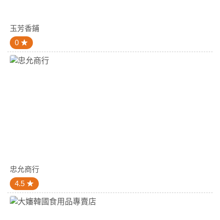
玉芳香鋪
0
忠允商行
4.5