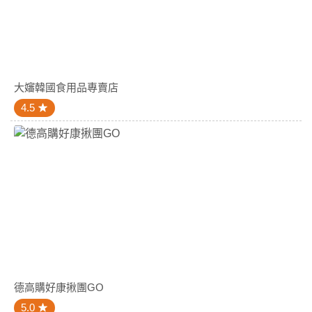
大嬸韓國食用品專賣店
4.5
德高購好康揪團GO
5.0