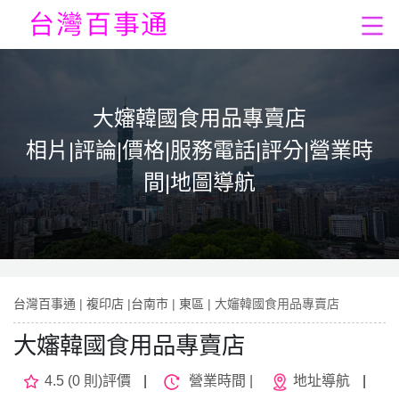
大嬸韓國食用品專賣店
相片|評論|價格|服務電話|評分|營業時
間|地圖導航
台灣百事通
|
複印店
|
台南市
|
東區
| 大嬸韓國食用品專賣店
大嬸韓國食用品專賣店
4.5 (0 則)評價
|
營業時間 |
地址導航
|