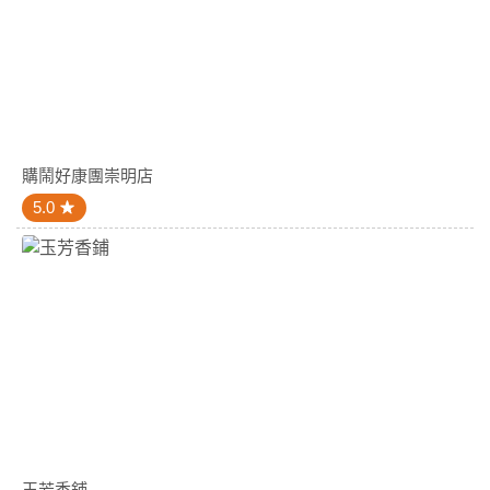
購鬧好康團崇明店
5.0
玉芳香鋪