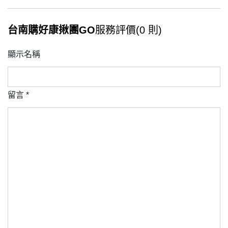
台南購好康揪團GO
服務評價(0 則)
顯示名稱
留言
*