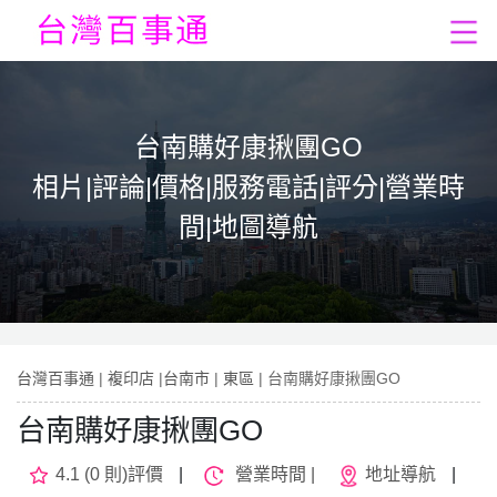
台南購好康揪團GO
相片|評論|價格|服務電話|評分|營業時
間|地圖導航
台灣百事通
|
複印店
|
台南市
|
東區
| 台南購好康揪團GO
台南購好康揪團GO
4.1 (0 則)評價
|
營業時間 |
地址導航
|