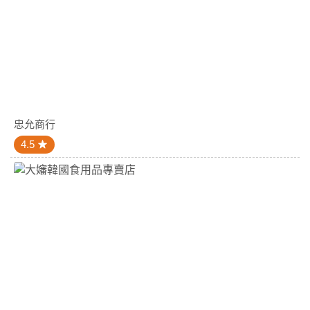
忠允商行
4.5