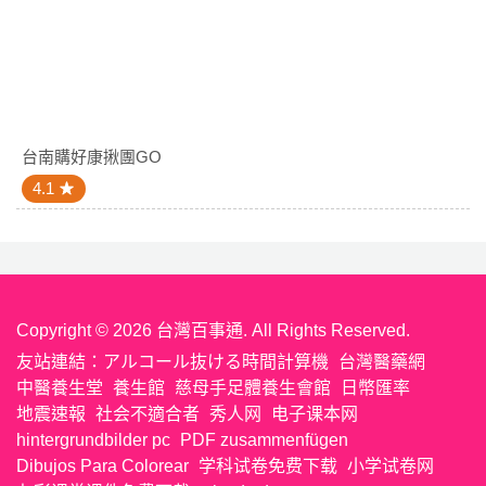
台南購好康揪團GO
4.1
Copyright © 2026 台灣百事通. All Rights Reserved.
友站連結：
アルコール抜ける時間計算機
台灣醫藥網
中醫養生堂
養生館
慈母手足體養生會館
日幣匯率
地震速報
社会不適合者
秀人网
电子课本网
hintergrundbilder pc
PDF zusammenfügen
Dibujos Para Colorear
学科试卷免费下载
小学试卷网