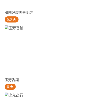
購鬧好康團崇明店
5.0
玉芳香鋪
0