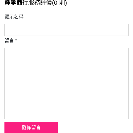
輝孝商行
服務評價(0 則)
顯示名稱
留言
*