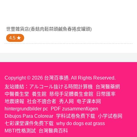
世豐雜貨店(香菇肉鬆蒜頭鹹魚春捲皮罐頭)
4.5
Copyright © 2026 台灣百事通. All Rights Reserved.
友站連結：
アルコール抜ける時間計算機
台灣醫藥網
中醫養生堂
養生館
慈母手足體養生會館
日幣匯率
地震速報
社会不適合者
秀人网
电子课本网
hintergrundbilder pc
PDF zusammenfügen
Dibujos Para Colorear
学科试卷免费下载
小学试卷网
七彩课堂课件免费下载
why do dogs eat grass
MBTI性格測試
台灣醫典百科