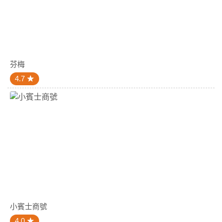
芬梅
4.7
小賓士商號
4.0