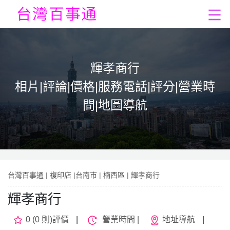
輝孝商行
相片|評論|價格|服務電話|評分|營業時
間|地圖導航
台灣百事通
|
複印店
|
台南市
|
楠西區
| 輝孝商行
輝孝商行
0 (0 則)評價
|
營業時間 |
地址導航
|