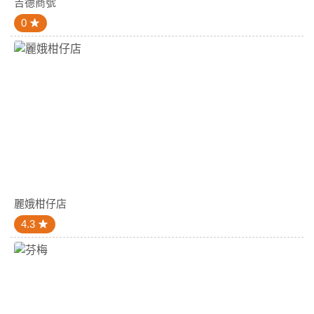
吉德商號
0
麗娥柑仔店
4.3