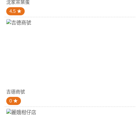
沈家茶葉蛋
4.5
吉德商號
0