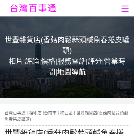
世豐雜貨店(香菇肉鬆蒜頭鹹魚春捲皮罐
頭)
相片|評論|價格|服務電話|評分|營業時
間|地圖導航
台灣百事通
|
複印店
|
台南市
|
楠西區
| 世豐雜貨店(香菇肉鬆蒜頭鹹
魚春捲皮罐頭)
世豐雜貨店(香菇肉鬆蒜頭鹹魚春捲