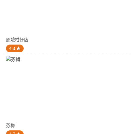
麗娥柑仔店
4.3
芬梅