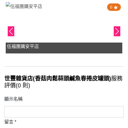
0
伍福團購安平店
世豐雜貨店(香菇肉鬆蒜頭鹹魚春捲皮罐頭)
服務
評價(0 則)
顯示名稱
留言
*