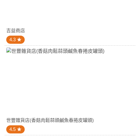
吉益商店
4.3
世豐雜貨店(香菇肉鬆蒜頭鹹魚春捲皮罐頭)
4.5