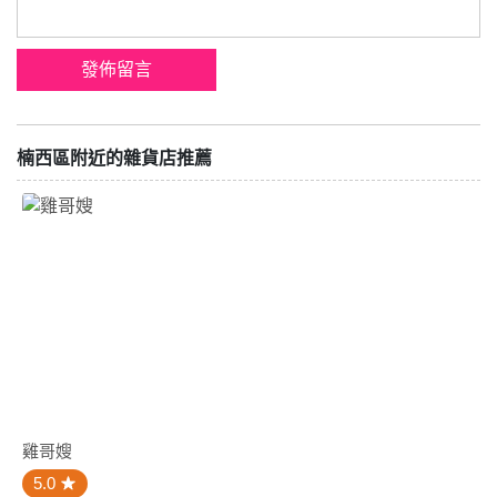
楠西區附近的雜貨店推薦
雞哥嫂
5.0