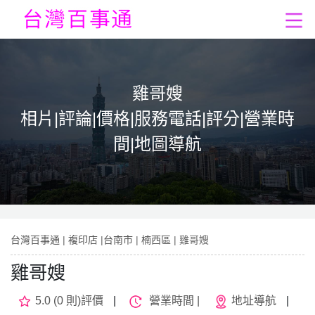
雞哥嫂
相片|評論|價格|服務電話|評分|營業時
間|地圖導航
台灣百事通
|
複印店
|
台南市
|
楠西區
| 雞哥嫂
雞哥嫂
5.0 (0 則)評價
|
營業時間 |
地址導航
|