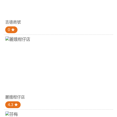
吉德商號
0
麗娥柑仔店
4.3