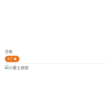
芬梅
4.7