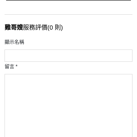
雞哥嫂
服務評價(0 則)
顯示名稱
留言
*