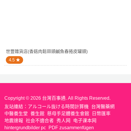
世豐雜貨店(香菇肉鬆蒜頭鹹魚春捲皮罐頭)
4.5
Copyright © 2026 台灣百事通. All Rights Reserved.
友站連結：
アルコール抜ける時間計算機
台灣醫藥網
中醫養生堂
養生館
慈母手足體養生會館
日幣匯率
地震速報
社会不適合者
秀人网
电子课本网
hintergrundbilder pc
PDF zusammenfügen