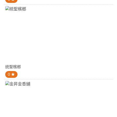
統聖檳榔
0