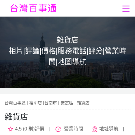
雜貨店
相片|評論|價格|服務電話|評分|營業時
間|地圖導航
台灣百事通
|
複印店
|
台南市
|
安定區
| 雜貨店
雜貨店
4.5 (0 則)評價
|
營業時間 |
地址導航
|