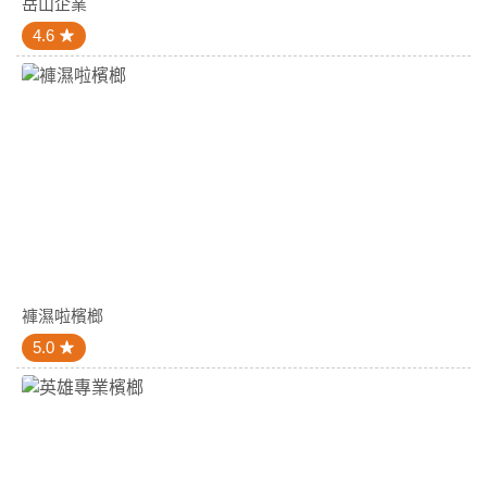
岳山企業
4.6
褲濕啦檳榔
5.0