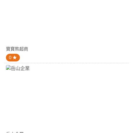
寶寶熊超商
0