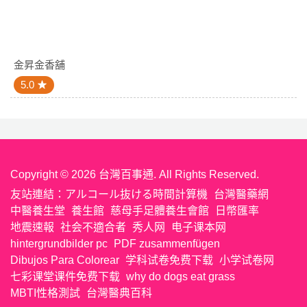
金昇金香舖
5.0
Copyright © 2026 台灣百事通. All Rights Reserved.
友站連結：
アルコール抜ける時間計算機
台灣醫藥網
中醫養生堂
養生館
慈母手足體養生會館
日幣匯率
地震速報
社会不適合者
秀人网
电子课本网
hintergrundbilder pc
PDF zusammenfügen
Dibujos Para Colorear
学科试卷免费下载
小学试卷网
七彩课堂课件免费下载
why do dogs eat grass
MBTI性格測試
台灣醫典百科