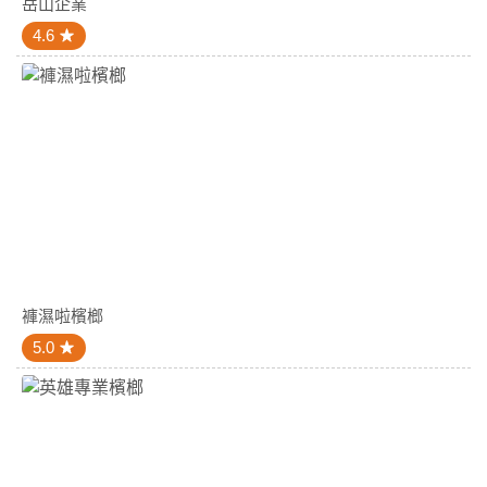
岳山企業
4.6
褲濕啦檳榔
5.0