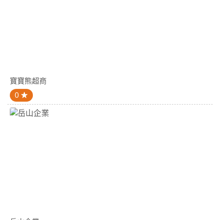
寶寶熊超商
0