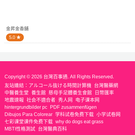
金昇金香舖
5.0
Copyright © 2026 台灣百事通. All Rights Reserved.
友站連結：
アルコール抜ける時間計算機
台灣醫藥網
中醫養生堂
養生館
慈母手足體養生會館
日幣匯率
地震速報
社会不適合者
秀人网
电子课本网
hintergrundbilder pc
PDF zusammenfügen
Dibujos Para Colorear
学科试卷免费下载
小学试卷网
七彩课堂课件免费下载
why do dogs eat grass
MBTI性格測試
台灣醫典百科