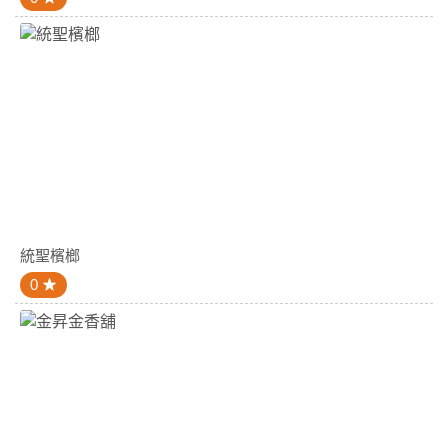
統聖檳榔
0