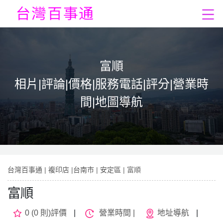
富順
相片|評論|價格|服務電話|評分|營業時
間|地圖導航
台灣百事通
|
複印店
|
台南市
|
安定區
| 富順
富順
0 (0 則)評價
|
營業時間 |
地址導航
|