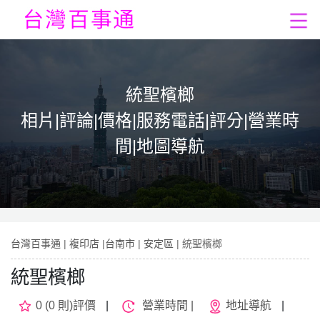
統聖檳榔
相片|評論|價格|服務電話|評分|營業時
間|地圖導航
台灣百事通
|
複印店
|
台南市
|
安定區
| 統聖檳榔
統聖檳榔
0 (0 則)評價
|
營業時間 |
地址導航
|