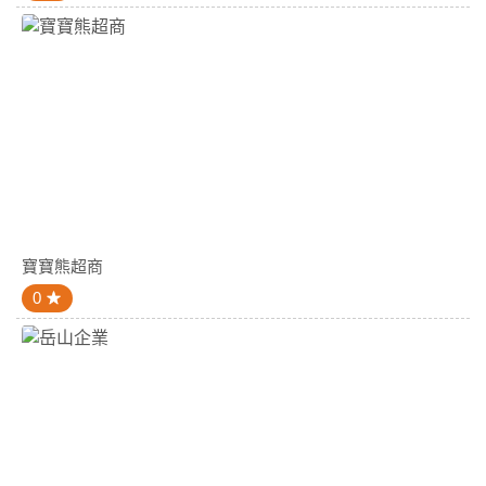
寶寶熊超商
0