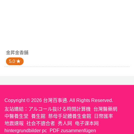
金昇金香舖
5.0
Copyright © 2026 台灣百事通. All Rights Reserved.
友站連結：
アルコール抜ける時間計算機
台灣醫藥網
中醫養生堂
養生館
慈母手足體養生會館
日幣匯率
地震速報
社会不適合者
秀人网
电子课本网
hintergrundbilder pc
PDF zusammenfügen