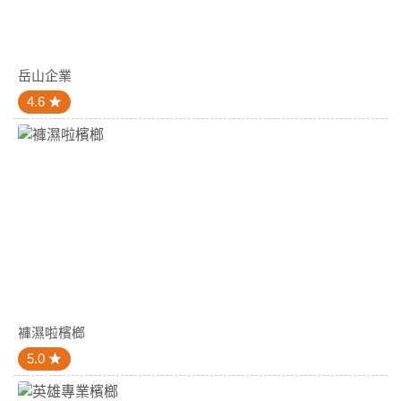
岳山企業
4.6
褲濕啦檳榔
5.0