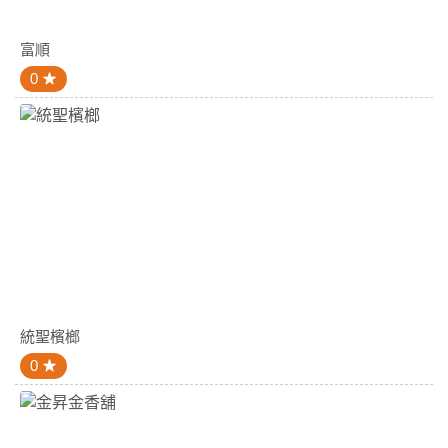
富順
0
統聖檳榔
0