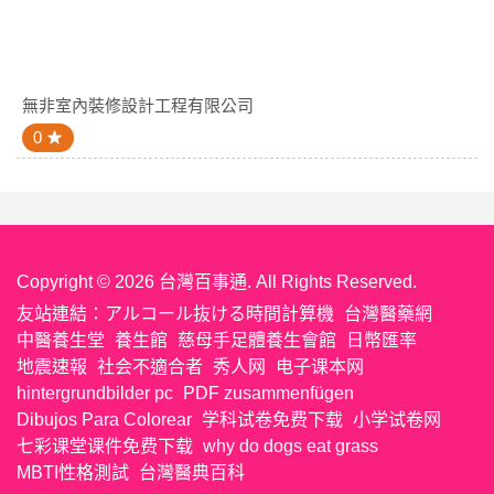
無非室內裝修設計工程有限公司
0
Copyright © 2026 台灣百事通. All Rights Reserved.
友站連結：
アルコール抜ける時間計算機
台灣醫藥網
中醫養生堂
養生館
慈母手足體養生會館
日幣匯率
地震速報
社会不適合者
秀人网
电子课本网
hintergrundbilder pc
PDF zusammenfügen
Dibujos Para Colorear
学科试卷免费下载
小学试卷网
七彩课堂课件免费下载
why do dogs eat grass
MBTI性格測試
台灣醫典百科