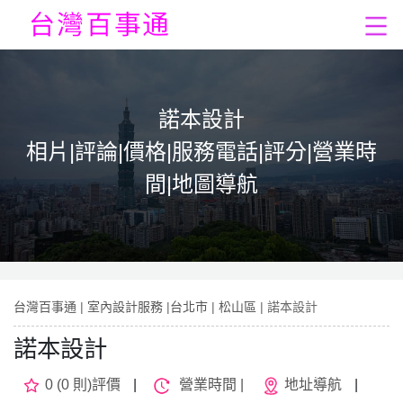
諾本設計
相片|評論|價格|服務電話|評分|營業時
間|地圖導航
台灣百事通
|
室內設計服務
|
台北市
|
松山區
| 諾本設計
諾本設計
0 (0 則)評價
|
營業時間 |
地址導航
|