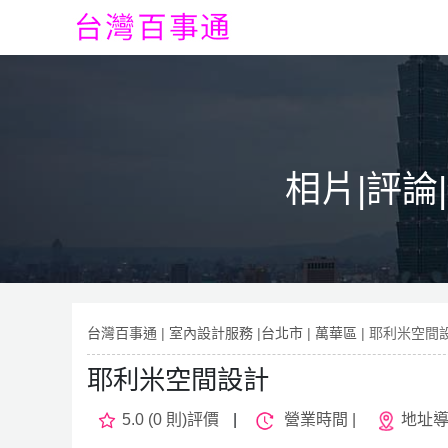
相片|評論
台灣百事通
|
室內設計服務
|
台北市
|
萬華區
| 耶利米空間
耶利米空間設計
5.0 (0 則)評價
|
營業時間 |
地址