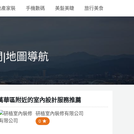
地產家裝
手機數碼
美髮美睫
旅行美食
間|地圖導航
萬華區附近的室內設計服務推薦
研植室內裝修有限公司
0