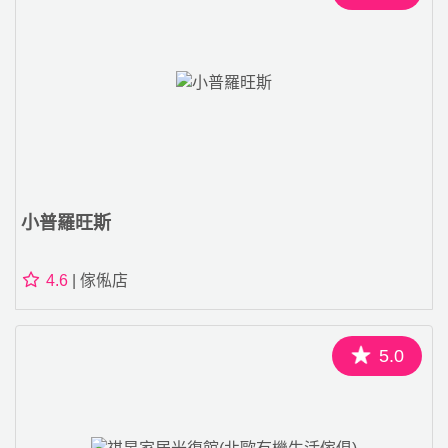
小普羅旺斯
4.6
| 傢俬店
5.0