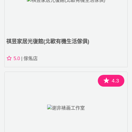
祺昱家居光復館(北歐有機生活傢俱)
5.0
| 傢俬店
4.3