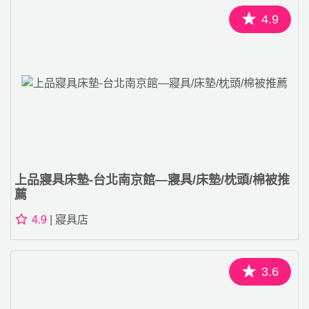
4.9
上品寢具床墊-台北南京館—寢具/床墊/枕頭/棉被推
薦
4.9
| 寢具店
3.6