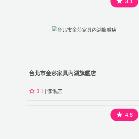
3.1
台北市金莎家具內湖旗艦店
3.1
| 傢俬店
4.8