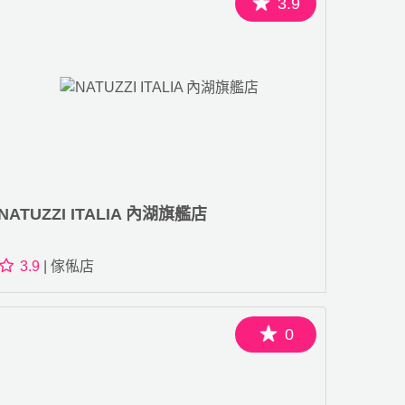
3.9
NATUZZI ITALIA 內湖旗艦店
3.9
| 傢俬店
0