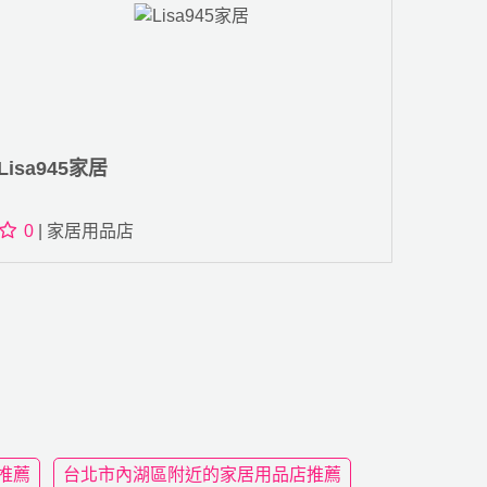
Lisa945家居
0
| 家居用品店
推薦
台北市內湖區附近的家居用品店推薦