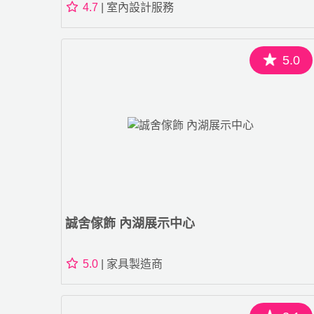
4.7
| 室內設計服務
5.0
誠舍傢飾 內湖展示中心
5.0
| 家具製造商