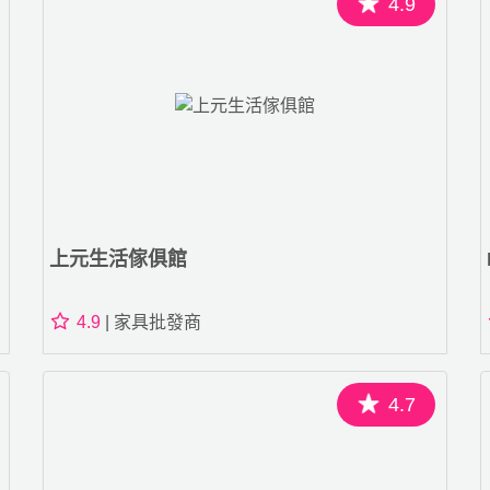
4.9
上元生活傢俱館
4.9
| 家具批發商
4.7