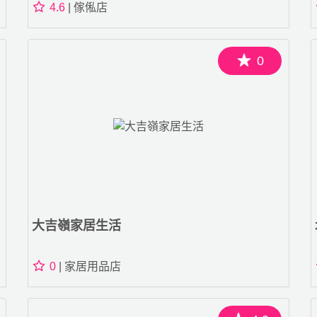
4.6
| 傢俬店
0
大吉嶺家居生活
0
| 家居用品店