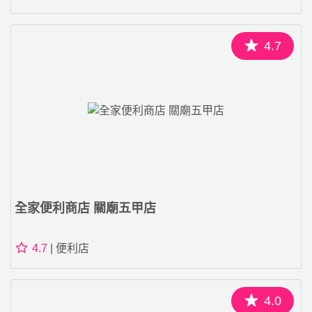
4.7
全家便利商店 關廟五甲店
4.7
| 便利店
4.0