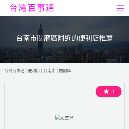
台南市關廟區附近的便利店推薦
台灣百事通
|
便利店
|
台南市
|
關廟區
0