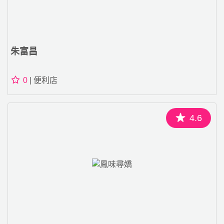
朱富昌
0
| 便利店
4.6