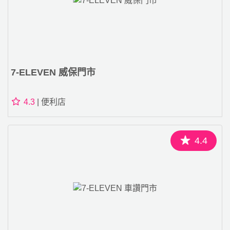
7-ELEVEN 威保門市
4.3
| 便利店
4.4