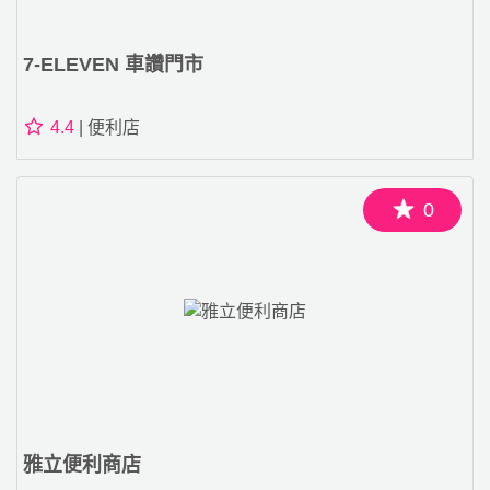
7-ELEVEN 車讚門市
4.4
| 便利店
0
雅立便利商店