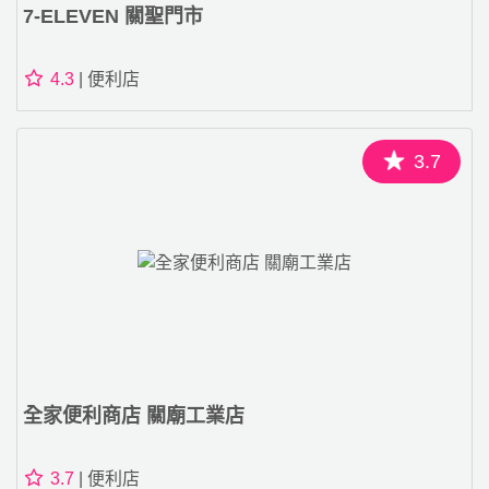
7-ELEVEN 關聖門市
4.3
| 便利店
3.7
全家便利商店 關廟工業店
3.7
| 便利店