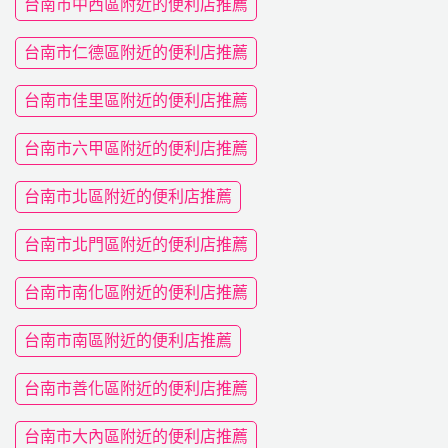
台南市中西區附近的便利店推薦
台南市仁德區附近的便利店推薦
台南市佳里區附近的便利店推薦
台南市六甲區附近的便利店推薦
台南市北區附近的便利店推薦
台南市北門區附近的便利店推薦
台南市南化區附近的便利店推薦
台南市南區附近的便利店推薦
台南市善化區附近的便利店推薦
台南市大內區附近的便利店推薦