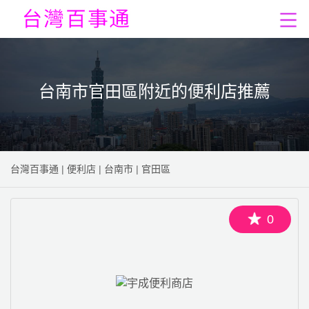
台南市官田區附近的便利店推薦
台灣百事通
|
便利店
|
台南市
|
官田區
0