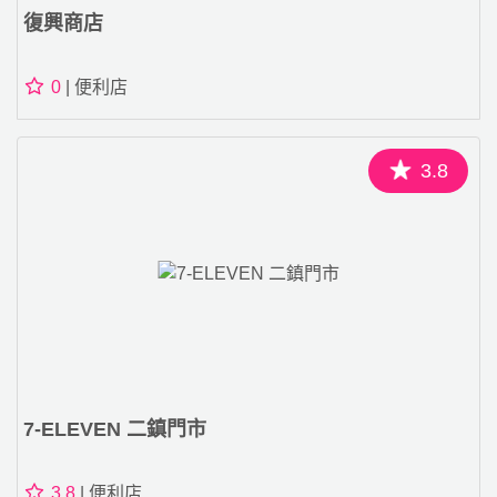
復興商店
0
| 便利店
3.8
7-ELEVEN 二鎮門市
3.8
| 便利店