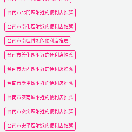
台南市北門區附近的便利店推薦
台南市南化區附近的便利店推薦
台南市南區附近的便利店推薦
台南市善化區附近的便利店推薦
台南市大內區附近的便利店推薦
台南市學甲區附近的便利店推薦
台南市安南區附近的便利店推薦
台南市安定區附近的便利店推薦
台南市安平區附近的便利店推薦