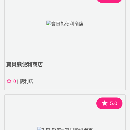
寶貝熊便利商店
0
| 便利店
5.0