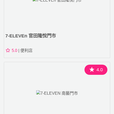
7-ELEVEn 官田隆悅門市
5.0
| 便利店
4.0