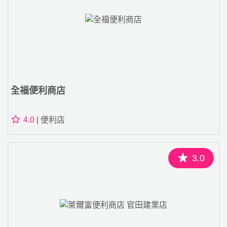
全福便利商店
4.0
| 便利店
3.0