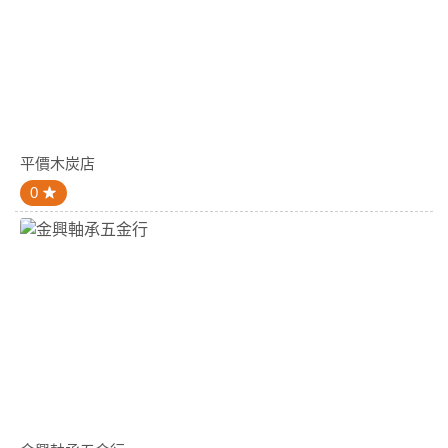
平價木炭店
0