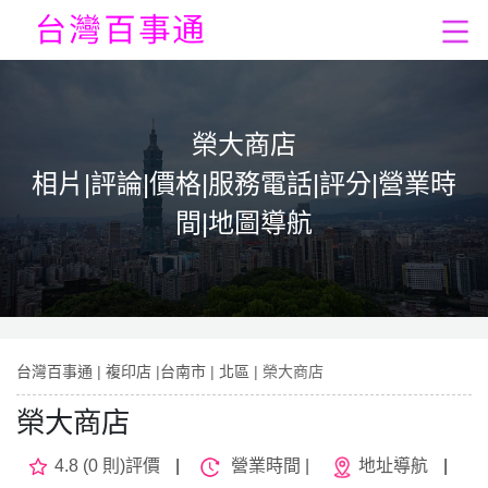
榮大商店
相片|評論|價格|服務電話|評分|營業時
間|地圖導航
台灣百事通
|
複印店
|
台南市
|
北區
| 榮大商店
榮大商店
4.8 (0 則)評價
|
營業時間 |
地址導航
|