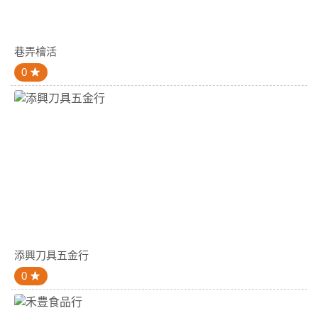
巷弄檜活
0
添興刀具五金行
0