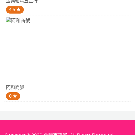
金興軸承五金行
4.5
阿和商號
0