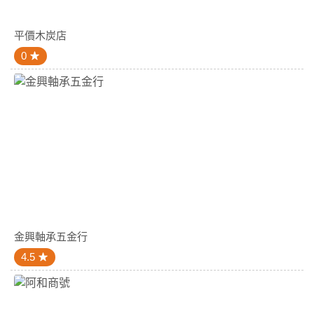
平價木炭店
0
金興軸承五金行
4.5