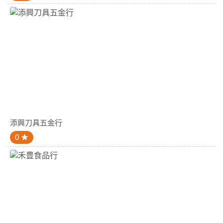
添興刀具五金行
0