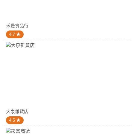
禾豊食品行
4.7
大泉雜貨店
4.5