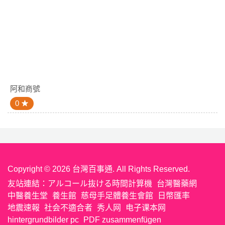
阿和商號
0
Copyright © 2026 台灣百事通. All Rights Reserved.
友站連結：
アルコール抜ける時間計算機
台灣醫藥網
中醫養生堂
養生館
慈母手足體養生會館
日幣匯率
地震速報
社会不適合者
秀人网
电子课本网
hintergrundbilder pc
PDF zusammenfügen