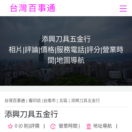
添興刀具五金行
相片|評論|價格|服務電話|評分|營業時
間|地圖導航
台灣百事通
|
複印店
|
台南市
|
北區
| 添興刀具五金行
添興刀具五金行
0 (0 則)評價
|
營業時間 |
地址導航
|