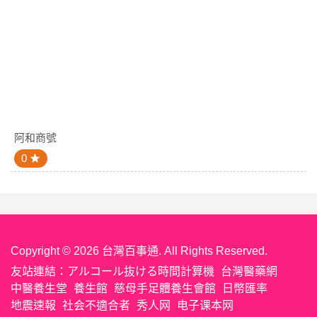
阿和商號
0
Copyright © 2026 台灣百事通. All Rights Reserved.
友站連結：
アルコール抜ける時間計算機
台灣醫藥網
中醫養生堂
養生館
慈母手足體養生會館
日幣匯率
地震速報
社会不適合者
秀人网
电子课本网