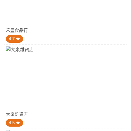
禾豊食品行
4.7
大泉雜貨店
4.5