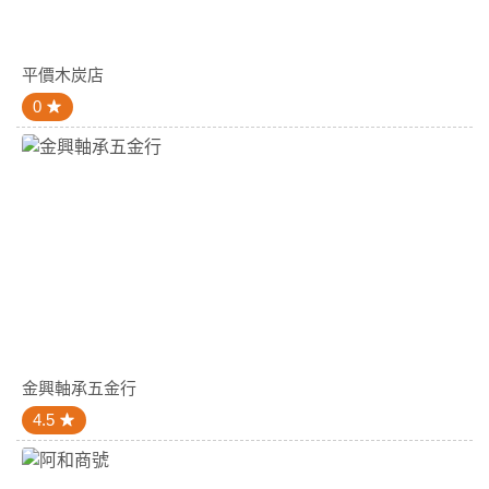
平價木炭店
0
金興軸承五金行
4.5