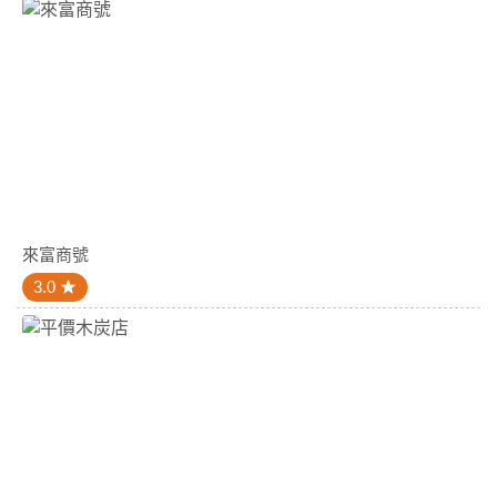
來富商號
3.0