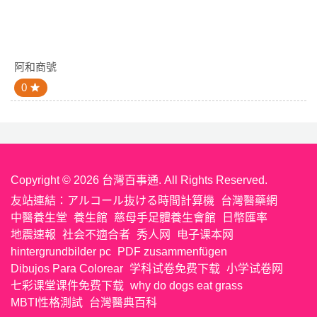
阿和商號
0
Copyright © 2026 台灣百事通. All Rights Reserved.
友站連結：
アルコール抜ける時間計算機
台灣醫藥網
中醫養生堂
養生館
慈母手足體養生會館
日幣匯率
地震速報
社会不適合者
秀人网
电子课本网
hintergrundbilder pc
PDF zusammenfügen
Dibujos Para Colorear
学科试卷免费下载
小学试卷网
七彩课堂课件免费下载
why do dogs eat grass
MBTI性格測試
台灣醫典百科