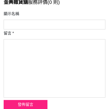
金興雜貨舖
服務評價(0 則)
顯示名稱
留言
*