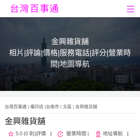
金興雜貨舖
相片|評論|價格|服務電話|評分|營業時
間|地圖導航
台灣百事通
|
複印店
|
台南市
|
北區
| 金興雜貨舖
金興雜貨舖
5.0 (0 則)評價
|
營業時間 |
地址導航
|