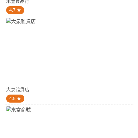
禾豊食品行
4.7
大泉雜貨店
4.5