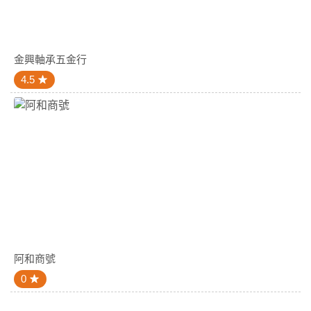
金興軸承五金行
4.5
阿和商號
0