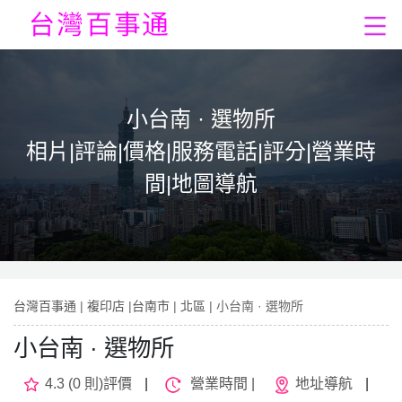
小台南 · 選物所
相片|評論|價格|服務電話|評分|營業時
間|地圖導航
台灣百事通
|
複印店
|
台南市
|
北區
| 小台南 · 選物所
小台南 · 選物所
4.3 (0 則)評價
|
營業時間 |
地址導航
|