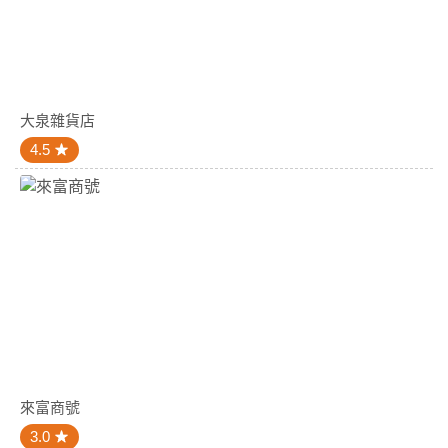
大泉雜貨店
4.5
來富商號
3.0