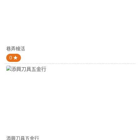
巷弄檜活
0
添興刀具五金行