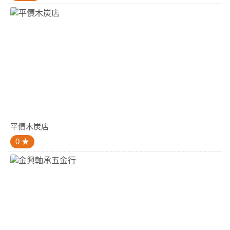
平價木炭店
0