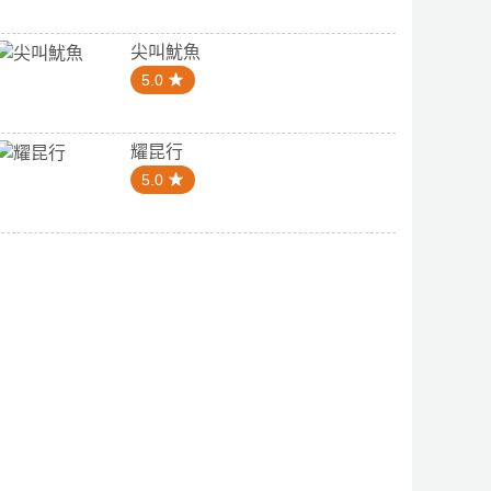
尖叫魷魚
5.0
耀昆行
5.0