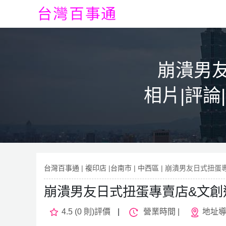
崩潰男
相片|評論
台灣百事通
|
複印店
|
台南市
|
中西區
| 崩潰男友日式扭蛋
崩潰男友日式扭蛋專賣店&文創
4.5 (0 則)評價
|
營業時間 |
地址