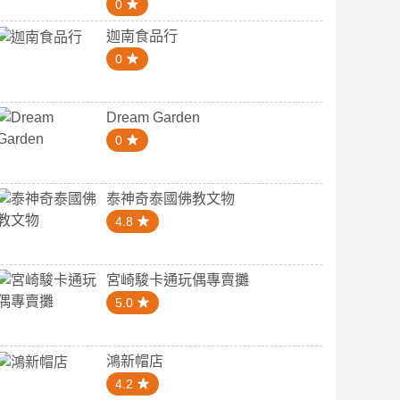
0
迦南食品行
0
Dream Garden
0
泰神奇泰國佛教文物
4.8
宮崎駿卡通玩偶專賣攤
5.0
鴻新帽店
4.2