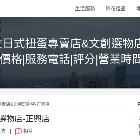
生活服務
鮮花禮品
友日式扭蛋專賣店&文創選物店
|價格|服務電話|評分|營業時
專賣店&文創選物店-正興店
選物店-正興店
導航
|
相片