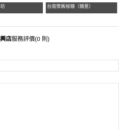
工坊
台南懷舊椪糖（糖蔥）
洪
正興店
服務評價(0 則)