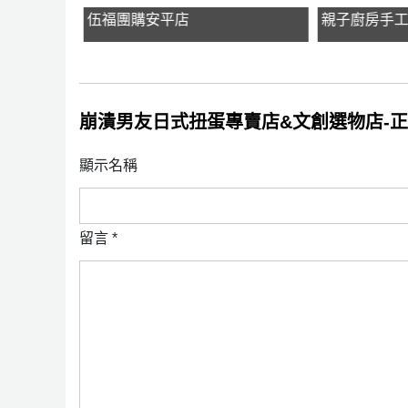
y
伍福團購安平店
親子廚房手
崩潰男友日式扭蛋專賣店&文創選物店-
顯示名稱
留言
*