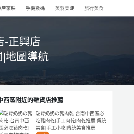
地產家裝
手機數碼
美髮美睫
旅行美食
-正興店
間|地圖導航
中西區附近的雜貨店推薦
駝背奶奶の豬肉乾-台南中西區必
吃豬肉乾|手工肉乾|肉乾推薦|傳統
美食|手工小吃|傳統美食推薦