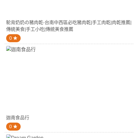
駝背奶奶の豬肉乾-台南中西區必吃豬肉乾|手工肉乾|肉乾推薦|
傳統美食|手工小吃|傳統美食推薦
0
迦南食品行
0