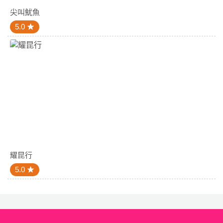
尖叫魷魚
5.0
耀昆行
5.0