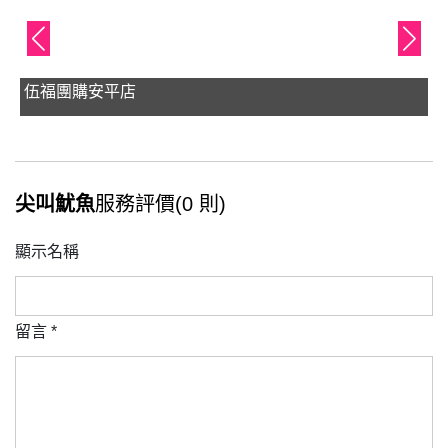
伍福團購安平店
尖叫魷魚
服務評價(0 則)
顯示名稱
留言
*