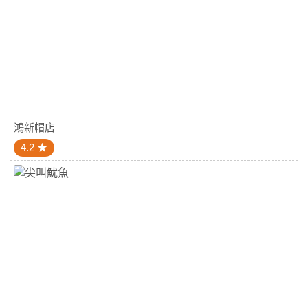
鴻新帽店
4.2