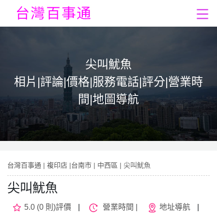
尖叫魷魚
相片|評論|價格|服務電話|評分|營業時
間|地圖導航
台灣百事通
|
複印店
|
台南市
|
中西區
| 尖叫魷魚
尖叫魷魚
5.0 (0 則)評價
|
營業時間 |
地址導航
|