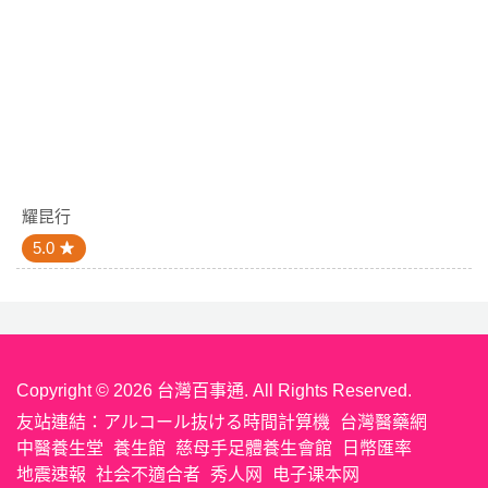
耀昆行
5.0
Copyright © 2026 台灣百事通. All Rights Reserved.
友站連結：
アルコール抜ける時間計算機
台灣醫藥網
中醫養生堂
養生館
慈母手足體養生會館
日幣匯率
地震速報
社会不適合者
秀人网
电子课本网