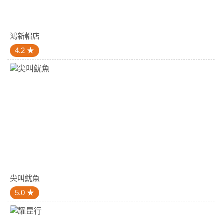
鴻新帽店
4.2
尖叫魷魚
5.0