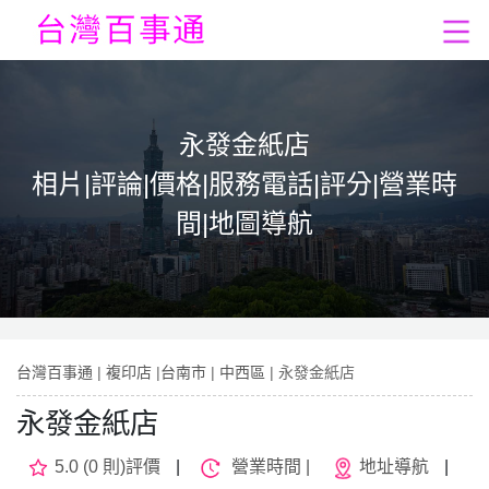
永發金紙店
相片|評論|價格|服務電話|評分|營業時
間|地圖導航
台灣百事通
|
複印店
|
台南市
|
中西區
| 永發金紙店
永發金紙店
5.0 (0 則)評價
|
營業時間 |
地址導航
|