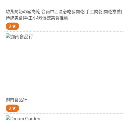
駝背奶奶の豬肉乾-台南中西區必吃豬肉乾|手工肉乾|肉乾推薦|
傳統美食|手工小吃|傳統美食推薦
0
迦南食品行
0