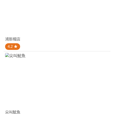
鴻新帽店
4.2
尖叫魷魚