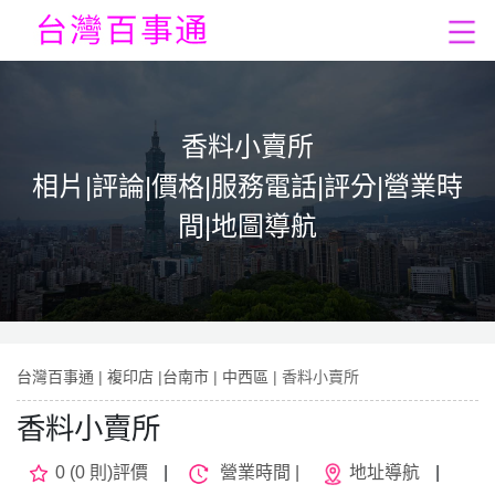
香料小賣所
相片|評論|價格|服務電話|評分|營業時
間|地圖導航
台灣百事通
|
複印店
|
台南市
|
中西區
| 香料小賣所
香料小賣所
0 (0 則)評價
|
營業時間 |
地址導航
|