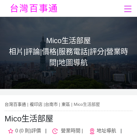
Mico生活部屋
相片|評論|價格|服務電話|評分|營業時
間|地圖導航
台灣百事通
|
複印店
|
台南市
|
東區
| Mico生活部屋
Mico生活部屋
0 (0 則)評價
|
營業時間 |
地址導航
|