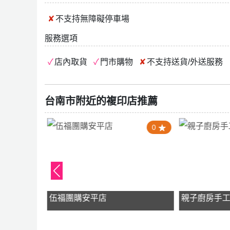
不支持
無障礙停車場
服務選項
店內取貨
門市購物
不支持
送貨/外送服務
台南市附近的複印店推薦
4.0
0
y
伍福團購安平店
親子廚房手