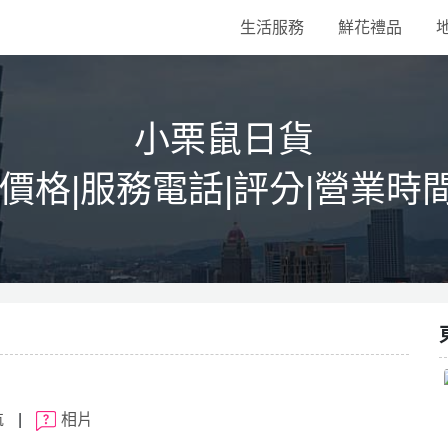
生活服務
鮮花禮品
小栗鼠日貨
|價格|服務電話|評分|營業時
航
|
相片