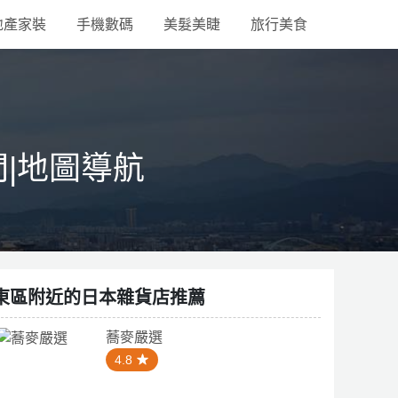
地產家裝
手機數碼
美髮美睫
旅行美食
間|地圖導航
東區附近的日本雜貨店推薦
蕎麥嚴選
4.8