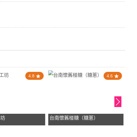
4.8
4.6
工坊
台南懷舊椪糖（糖蔥）
洪