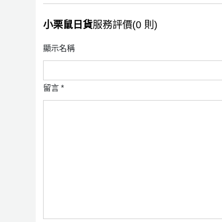
小栗鼠日貨
服務評價(0 則)
顯示名稱
留言
*