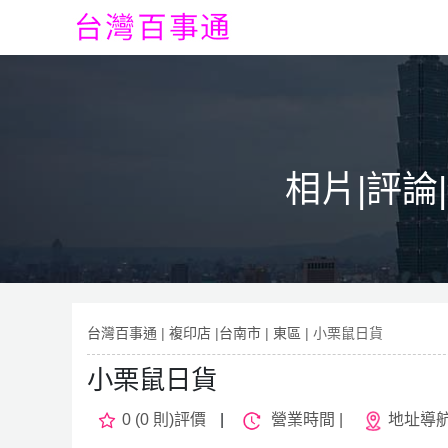
相片|評論
台灣百事通
|
複印店
|
台南市
|
東區
| 小栗鼠日貨
小栗鼠日貨
0 (0 則)評價
|
營業時間 |
地址導