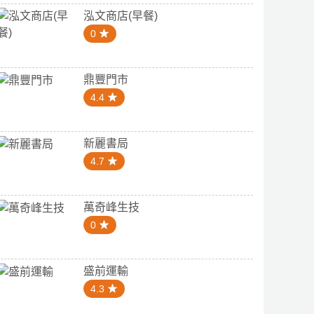
泓文商店(早餐)
0
鼎豐門市
4.4
新麗書局
4.7
萬奇峰生技
0
盛前運輸
4.3