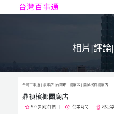
相片|評論
台灣百事通
|
複印店
|
台南市
|
關廟區
| 鼎禎檳榔關廟店
鼎禎檳榔關廟店
5.0 (0 則)評價
|
營業時間 |
地址