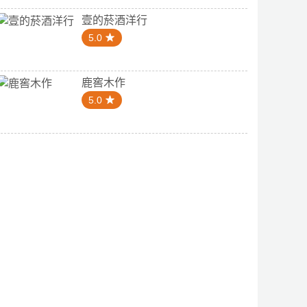
壹的菸酒洋行
5.0
鹿窖木作
5.0