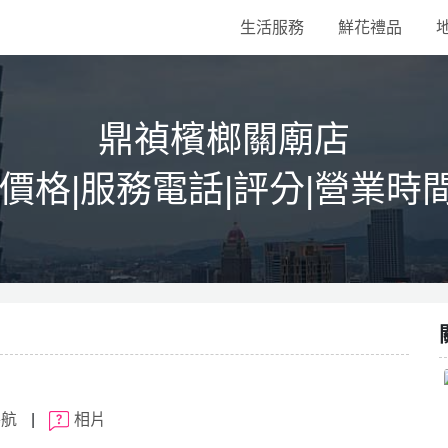
生活服務
鮮花禮品
鼎禎檳榔關廟店
|價格|服務電話|評分|營業時
導航
|
相片