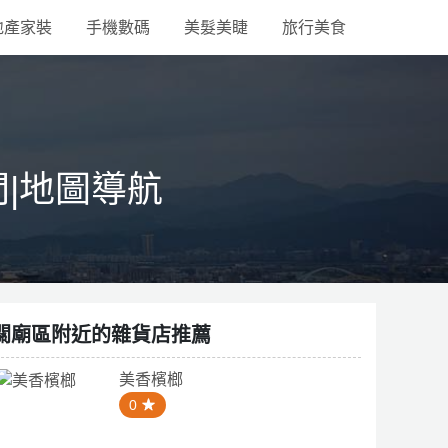
地產家裝
手機數碼
美髮美睫
旅行美食
間|地圖導航
關廟區附近的雜貨店推薦
美香檳榔
0