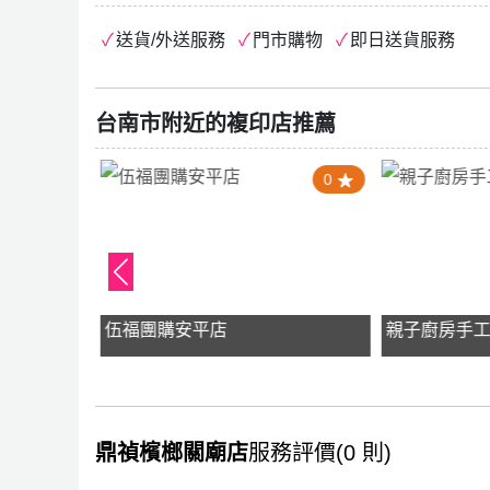
送貨/外送服務
門市購物
即日送貨服務
台南市附近的複印店推薦
4.0
0
y
伍福團購安平店
親子廚房手
鼎禎檳榔關廟店
服務評價(0 則)