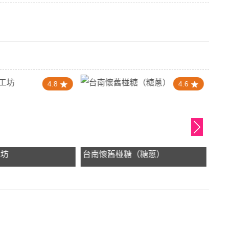
4.8
4.6
工坊
台南懷舊椪糖（糖蔥）
洪