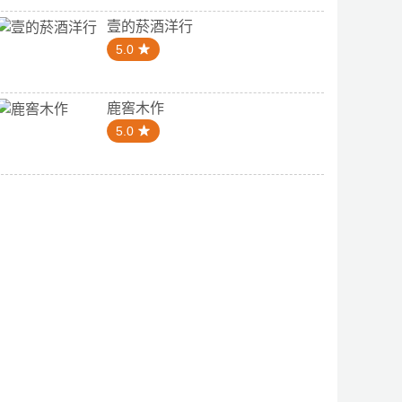
壹的菸酒洋行
5.0
鹿窖木作
5.0
5.0
0
吳三美雜貨店保麗龍漁具市場
州安全帽市府店
具專賣