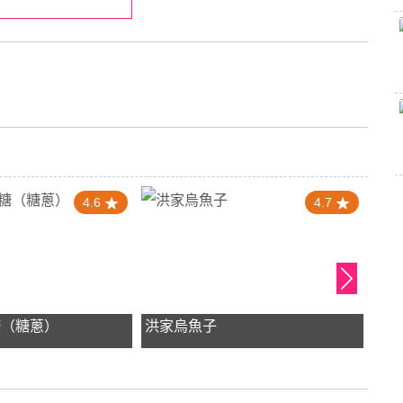
4.6
4.7
糖（糖蔥）
洪家烏魚子
加