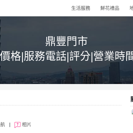
生活服務
鮮花禮品
鼎豐門市
|價格|服務電話|評分|營業時
導航
|
相片