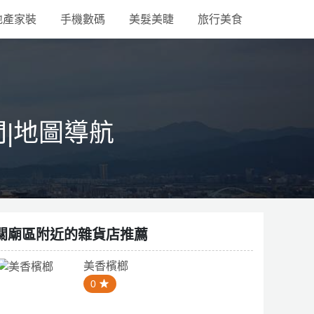
地產家裝
手機數碼
美髮美睫
旅行美食
間|地圖導航
關廟區附近的雜貨店推薦
美香檳榔
0