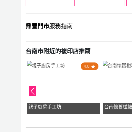
鼎豐門市
服務指南
台南市附近的複印店推薦
0
4.8
親子廚房手工坊
台南懷舊椪