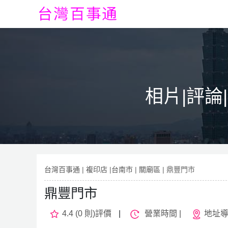
相片|評論
台灣百事通
|
複印店
|
台南市
|
關廟區
| 鼎豐門市
鼎豐門市
4.4 (0 則)評價
|
營業時間 |
地址