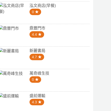
泓文商店(早餐)
0
鼎豐門市
4.4
新麗書局
4.7
萬奇峰生技
0
盛前運輸
4.3