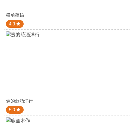
盛前運輸
4.3
壹的菸酒洋行
5.0