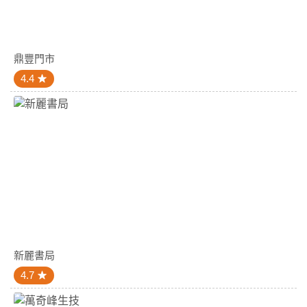
鼎豐門市
4.4
新麗書局
4.7