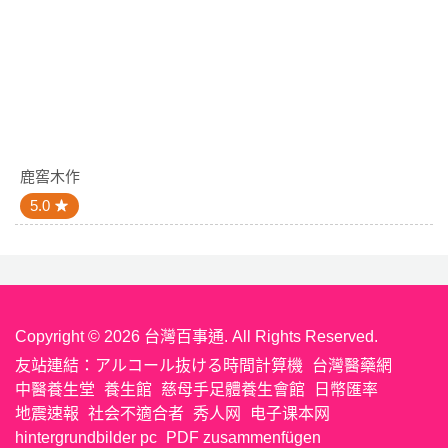
鹿窖木作
5.0
Copyright © 2026 台灣百事通. All Rights Reserved.
友站連結：
アルコール抜ける時間計算機
台灣醫藥網
中醫養生堂
養生館
慈母手足體養生會館
日幣匯率
地震速報
社会不適合者
秀人网
电子课本网
hintergrundbilder pc
PDF zusammenfügen