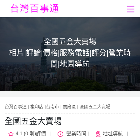
全國五金大賣場
相片|評論|價格|服務電話|評分|營業時
間|地圖導航
台灣百事通
|
複印店
|
台南市
|
關廟區
| 全國五金大賣場
全國五金大賣場
4.1 (0 則)評價
|
營業時間 |
地址導航
|