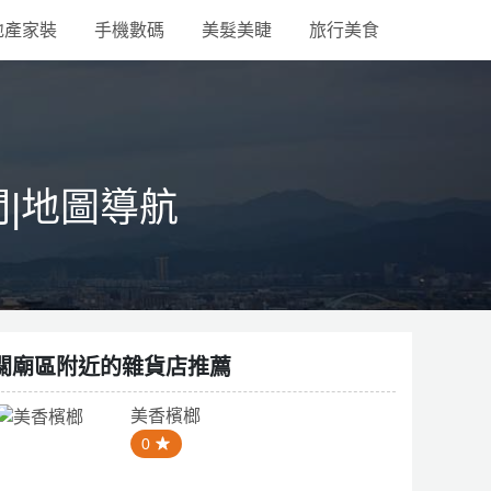
地產家裝
手機數碼
美髮美睫
旅行美食
間|地圖導航
關廟區附近的雜貨店推薦
美香檳榔
0