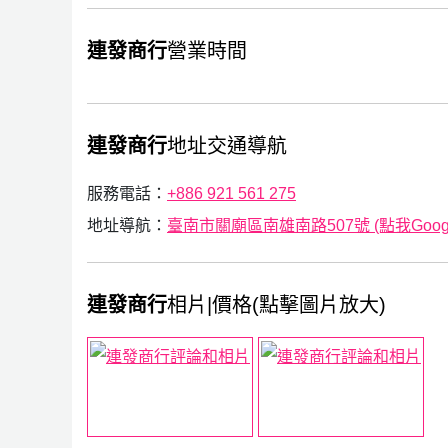
連發商行
營業時間
連發商行
地址交通導航
服務電話：
+886 921 561 275
地址導航：
臺南市關廟區南雄南路507號 (點我Googl
連發商行
相片|價格(點擊圖片放大)