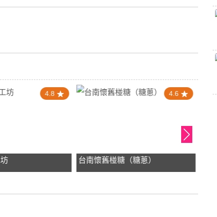
4.8
4.6
工坊
台南懷舊椪糖（糖蔥）
洪