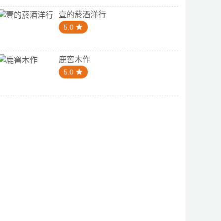
壹的菸酒洋行
5.0
鹿窖木作
5.0
4.7
5.0
家烏魚子
加州安全帽市府店