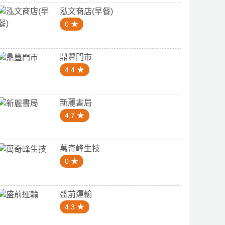
泓文商店(早餐)
0
鼎豐門市
4.4
新麗書局
4.7
萬奇峰生技
0
盛前運輸
4.3