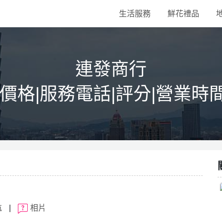
生活服務
鮮花禮品
連發商行
|價格|服務電話|評分|營業時
航
|
相片