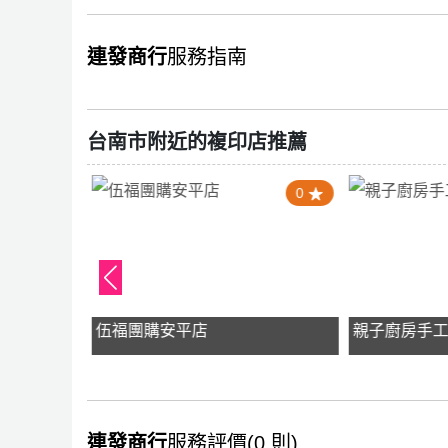
連發商行
服務指南
台南市附近的複印店推薦
4.0
0
y
伍福團購安平店
親子廚房手
連發商行
服務評價(0 則)