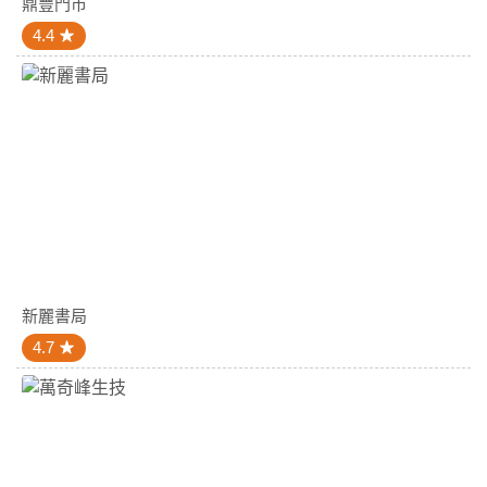
鼎豐門市
4.4
新麗書局
4.7