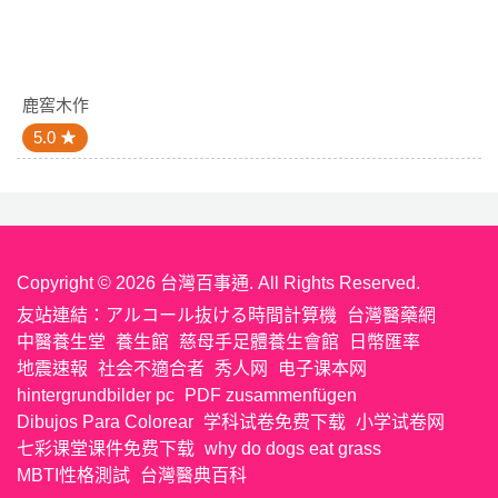
鹿窖木作
5.0
Copyright © 2026 台灣百事通. All Rights Reserved.
友站連結：
アルコール抜ける時間計算機
台灣醫藥網
中醫養生堂
養生館
慈母手足體養生會館
日幣匯率
地震速報
社会不適合者
秀人网
电子课本网
hintergrundbilder pc
PDF zusammenfügen
Dibujos Para Colorear
学科试卷免费下载
小学试卷网
七彩课堂课件免费下载
why do dogs eat grass
MBTI性格測試
台灣醫典百科