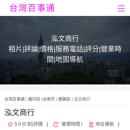
泓文商行
相片|評論|價格|服務電話|評分|營業時
間|地圖導航
台灣百事通
|
複印店
|
台南市
|
關廟區
| 泓文商行
泓文商行
5.0 (0 則)評價
|
營業時間 |
地址導航
|