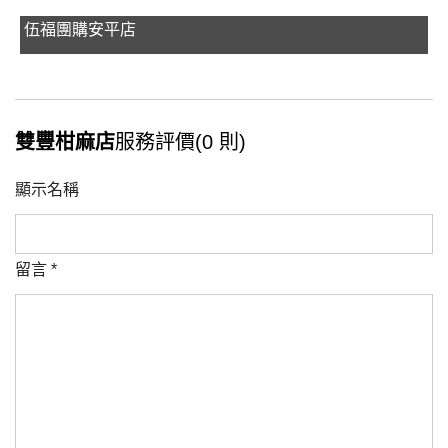
伍福團購安平店
雙豐柑麻店
服務評價(0 則)
顯示名稱
留言
*