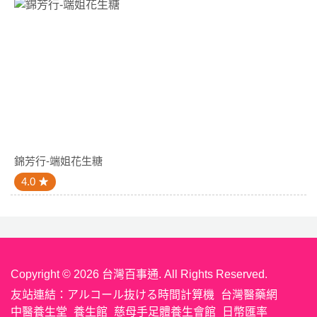
錦芳行-端姐花生糖
4.0
Copyright © 2026 台灣百事通. All Rights Reserved.
友站連結：
アルコール抜ける時間計算機
台灣醫藥網
中醫養生堂
養生館
慈母手足體養生會館
日幣匯率