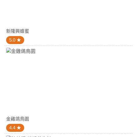
新隆興蜂蜜
5.0
金雞鴿鳥園
4.4