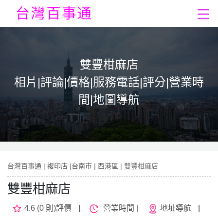
雙豐柑麻店
相片|評論|價格|服務電話|評分|營業時
間|地圖導航
台灣百事通
|
複印店
|
台南市
|
西港區
| 雙豐柑麻店
雙豐柑麻店
4.6 (0 則)評價
|
營業時間 |
地址導航
|