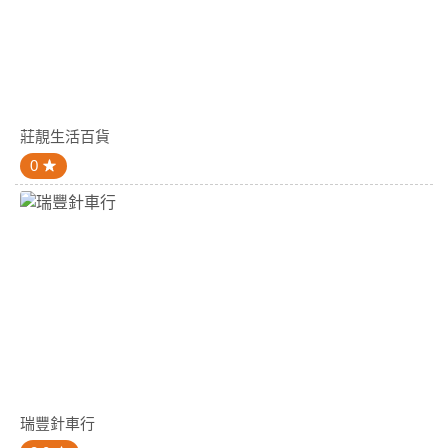
莊靚生活百貨
0
瑞豐針車行