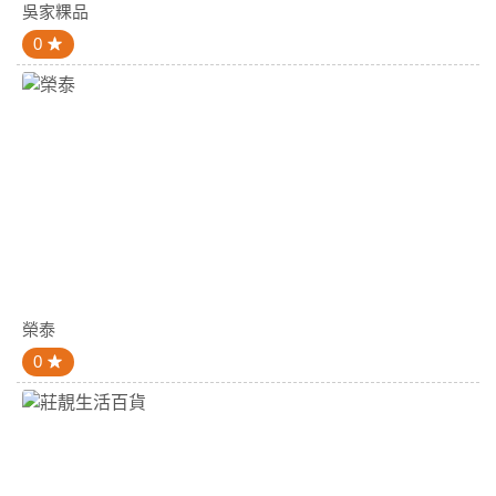
吳家粿品
0
榮泰
0