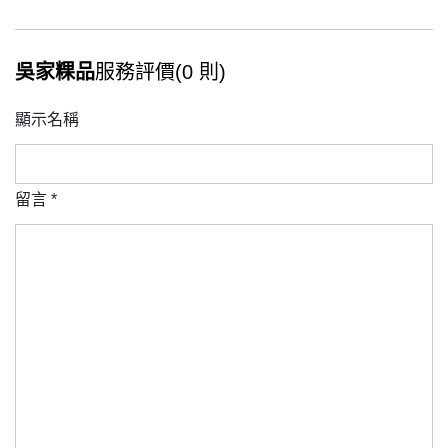
吳家粿品
服務評價(0 則)
顯示名稱
留言
*