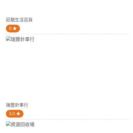
莊靚生活百貨
0
瑞豐針車行
3.0