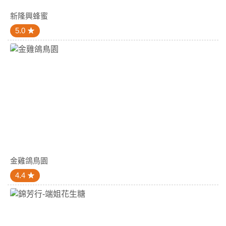
新隆興蜂蜜
5.0
金雞鴿鳥園
4.4