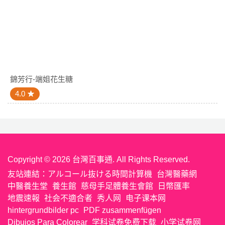
錦芳行-端姐花生糖
4.0
Copyright © 2026 台灣百事通. All Rights Reserved.
友站連結：
アルコール抜ける時間計算機
台灣醫藥網
中醫養生堂
養生館
慈母手足體養生會館
日幣匯率
地震速報
社会不適合者
秀人网
电子课本网
hintergrundbilder pc
PDF zusammenfügen
Dibujos Para Colorear
学科试卷免费下载
小学试卷网