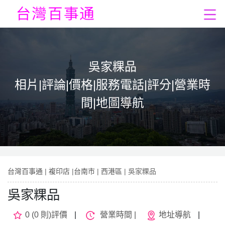
吳家粿品
相片|評論|價格|服務電話|評分|營業時
間|地圖導航
台灣百事通
|
複印店
|
台南市
|
西港區
| 吳家粿品
吳家粿品
0 (0 則)評價
|
營業時間 |
地址導航
|