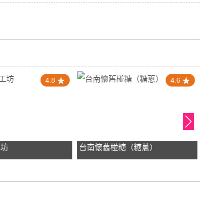
4.8
4.6
工坊
台南懷舊椪糖（糖蔥）
洪