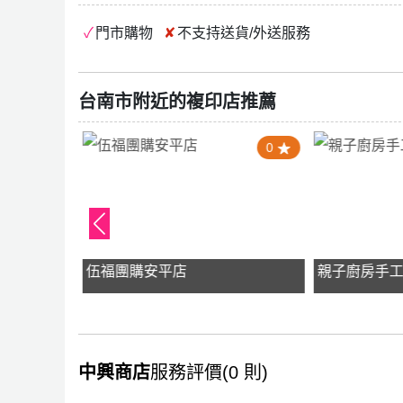
門市購物
不支持
送貨/外送服務
台南市附近的複印店推薦
4.0
0
y
伍福團購安平店
親子廚房手
中興商店
服務評價(0 則)