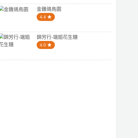
金雞鴿鳥園
4.4
錦芳行-端姐花生糖
4.0