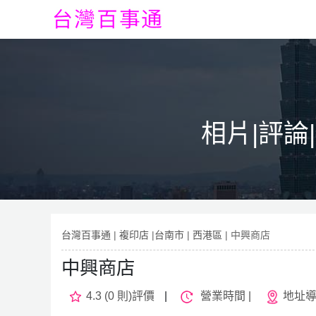
相片|評論
台灣百事通
|
複印店
|
台南市
|
西港區
| 中興商店
中興商店
4.3 (0 則)評價
|
營業時間 |
地址