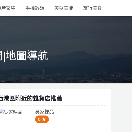
地產家裝
手機數碼
美髮美睫
旅行美食
間|地圖導航
西港區附近的雜貨店推薦
吳家粿品
0