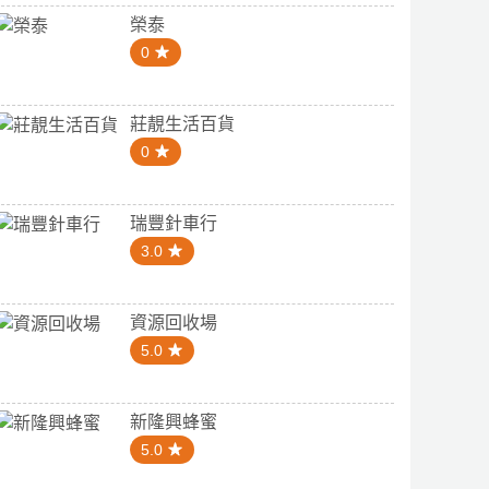
榮泰
0
莊靚生活百貨
0
瑞豐針車行
3.0
資源回收場
5.0
新隆興蜂蜜
5.0