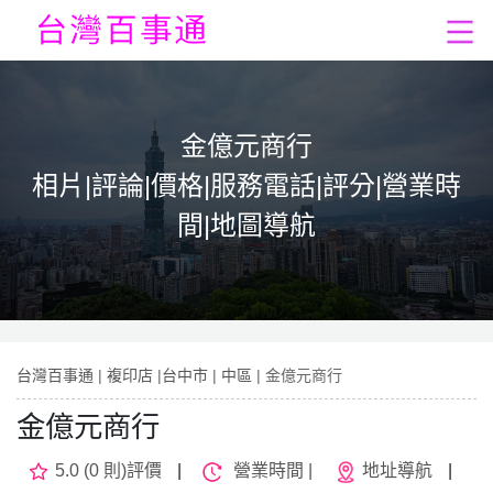
金億元商行
相片|評論|價格|服務電話|評分|營業時
間|地圖導航
台灣百事通
|
複印店
|
台中市
|
中區
| 金億元商行
金億元商行
5.0 (0 則)評價
|
營業時間 |
地址導航
|