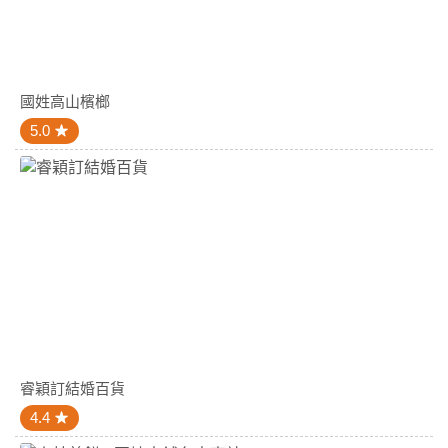
國姓高山檳榔
5.0
睿穎訂結婚百貨
4.4