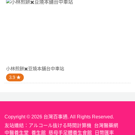
小林煎餅✖️豆燒本舖台中車站
3.9
Copyright © 2026 台灣百事通. All Rights Reserved.
友站連結：
アルコール抜ける時間計算機
台灣醫藥網
中醫養生堂
養生館
慈母手足體養生會館
日幣匯率