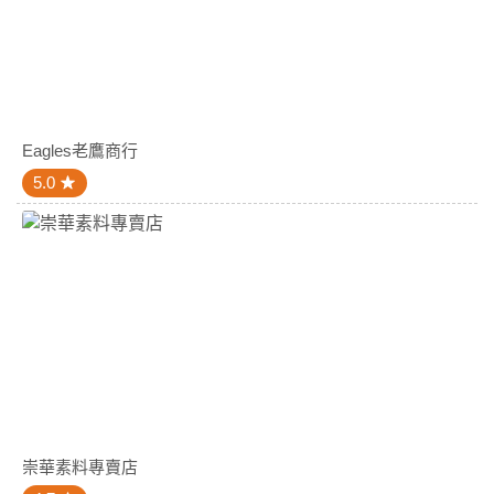
Eagles老鷹商行
5.0
崇華素料專賣店