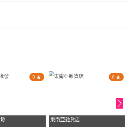
0
0
批發
東南亞雜貨店
惠