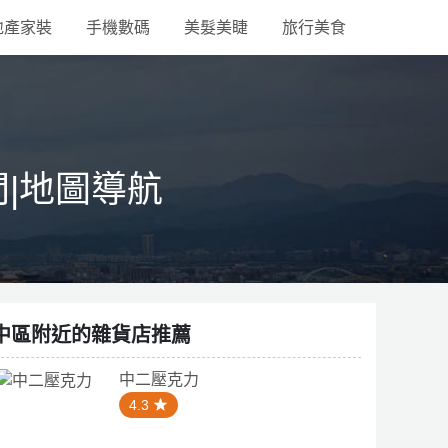
地產家裝
手機數碼
美髮美睫
旅行美食
間|地圖導航
中區附近的雜貨店推薦
中二壓克力
4.3