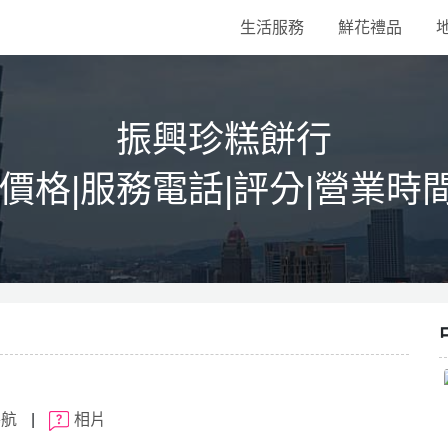
生活服務
鮮花禮品
振興珍糕餅行
|價格|服務電話|評分|營業時
導航
|
相片