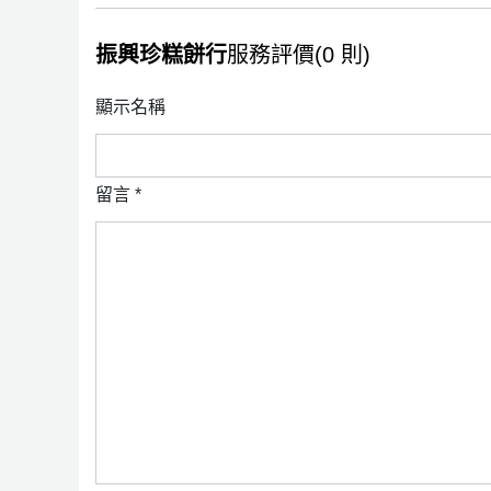
振興珍糕餅行
服務評價(0 則)
顯示名稱
留言
*