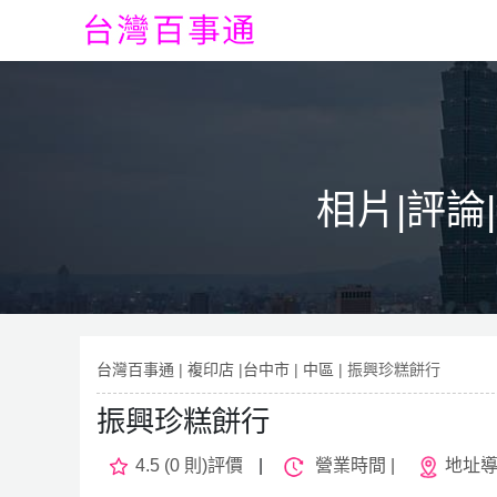
相片|評論
台灣百事通
|
複印店
|
台中市
|
中區
| 振興珍糕餅行
振興珍糕餅行
4.5 (0 則)評價
|
營業時間 |
地址