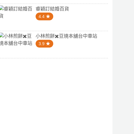
睿穎訂結婚百貨
4.4
小林煎餅✖️豆燒本舖台中車站
3.9