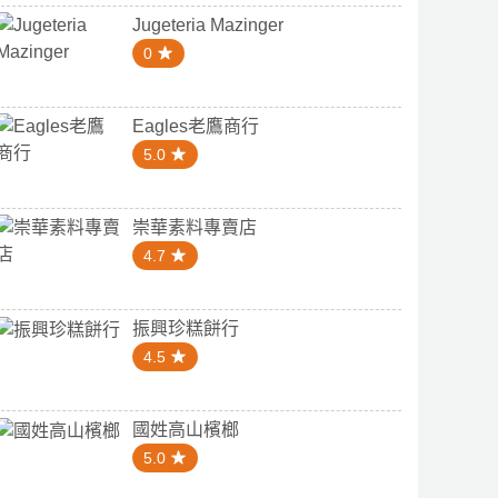
Jugeteria Mazinger
0
Eagles老鷹商行
5.0
崇華素料專賣店
4.7
振興珍糕餅行
4.5
國姓高山檳榔
5.0