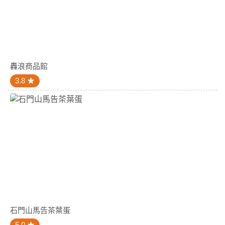
轟浪商品館
3.8
石門山馬告茶葉蛋
5.0