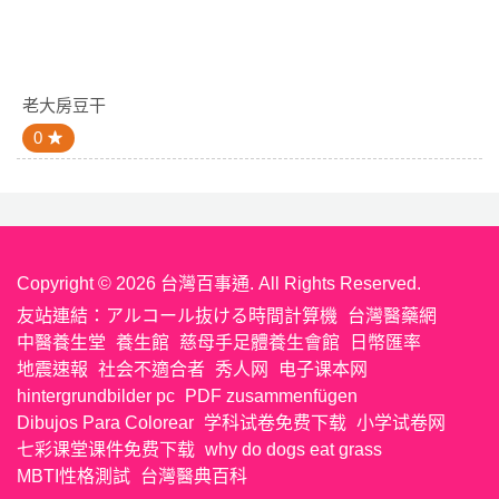
老大房豆干
0
Copyright © 2026 台灣百事通. All Rights Reserved.
友站連結：
アルコール抜ける時間計算機
台灣醫藥網
中醫養生堂
養生館
慈母手足體養生會館
日幣匯率
地震速報
社会不適合者
秀人网
电子课本网
hintergrundbilder pc
PDF zusammenfügen
Dibujos Para Colorear
学科试卷免费下载
小学试卷网
七彩课堂课件免费下载
why do dogs eat grass
MBTI性格測試
台灣醫典百科