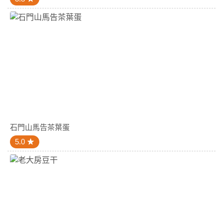
石門山馬告茶葉蛋
5.0