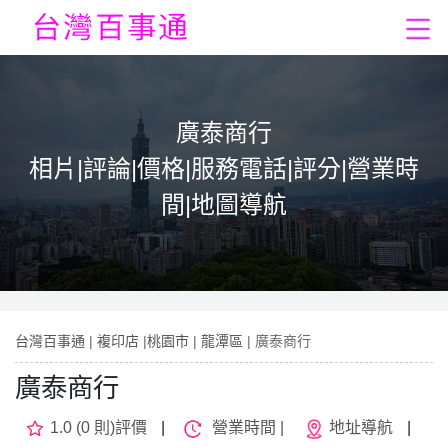
廣泰商行
相片|評論|價格|服務電話|評分|營業時
間|地圖導航
台灣百事通
|
複印店
|
桃園市
|
龍潭區
| 廣泰商行
廣泰商行
1.0 (0 則)評價
|
營業時間 |
地址導航
|