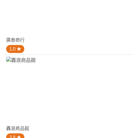
廣泰商行
1.0
轟浪商品館
3.8