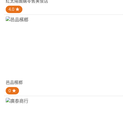
紅太陽團購零售美食店
4.0
邑品檳榔
0