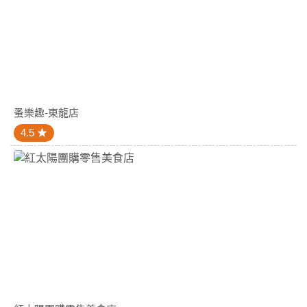
蚤樂趣-東龍店
4.5