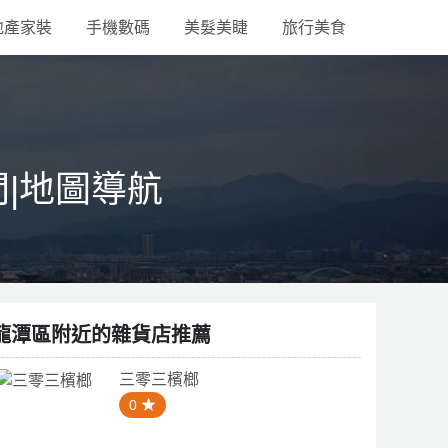
地產家裝
手機數碼
美髮美睫
旅行美食
間|地圖導航
龍潭區附近的雜貨店推薦
三零三檳榔
0