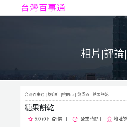
相片|評論
台灣百事通
|
複印店
|
桃園市
|
龍潭區
| 糖果餅乾
糖果餅乾
5.0 (0 則)評價
|
營業時間 |
地址