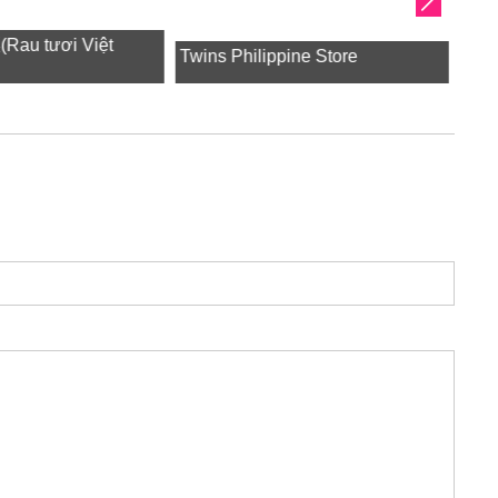
u tươi Việt
Twins Philippine Store
東