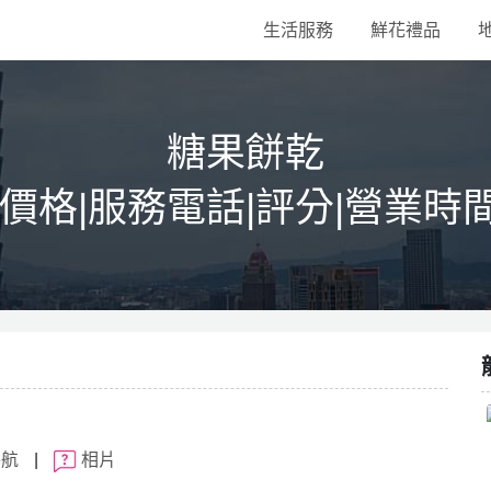
生活服務
鮮花禮品
糖果餅乾
|價格|服務電話|評分|營業時
導航
|
相片