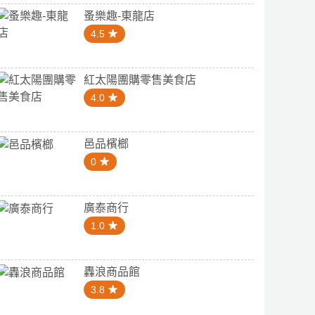
蚤樂趣-東龍店
4.5
紅太陽團購零售美食店
4.0
邑品檳榔
0
廣泰商行
1.0
轟浪商品館
3.8