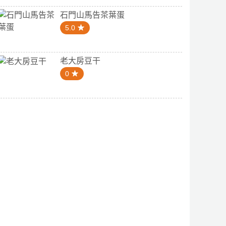
石門山馬告茶葉蛋
5.0
老大房豆干
0
4.1
0