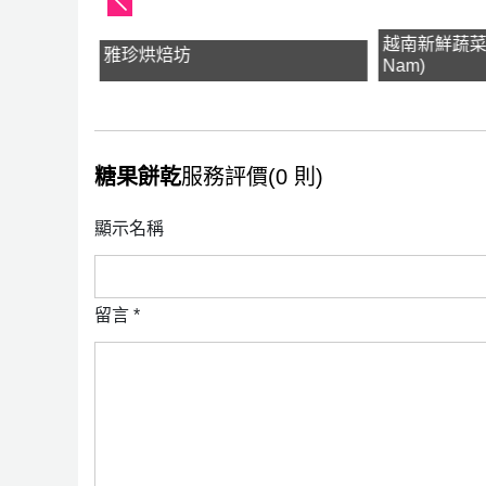
越南新鮮蔬菜(Ra
雅珍烘焙坊
Nam)
糖果餅乾
服務評價(0 則)
顯示名稱
留言
*