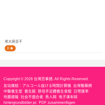
老大房豆干
0
Copyright © 2026 台灣百事通. All Rights Reserved.
友站連結：
アルコール抜ける時間計算機
台灣醫藥網
中醫養生堂
養生館
慈母手足體養生會館
日幣匯率
地震速報
社会不適合者
秀人网
电子课本网
hintergrundbilder pc
PDF zusammenfügen