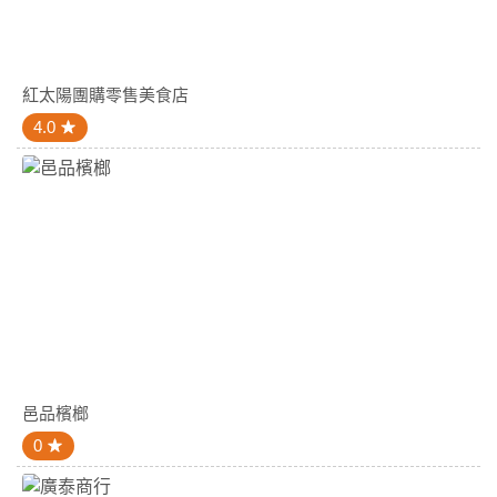
紅太陽團購零售美食店
4.0
邑品檳榔
0