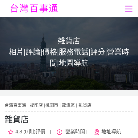
雜貨店
相片|評論|價格|服務電話|評分|營業時
間|地圖導航
台灣百事通
|
複印店
|
桃園市
|
龍潭區
| 雜貨店
雜貨店
4.8 (0 則)評價
|
營業時間 |
地址導航
|