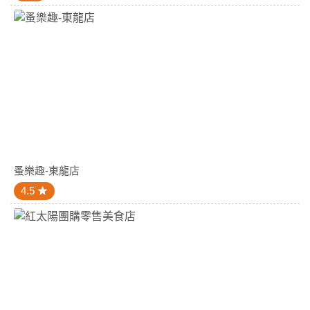
蚤樂趣-東龍店
4.5