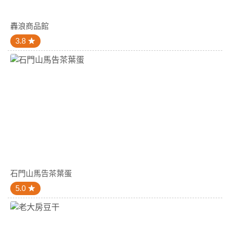
轟浪商品館
3.8
石門山馬告茶葉蛋
5.0