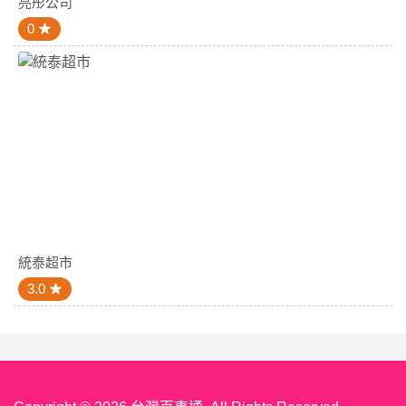
亮彤公司
0
統泰超市
3.0