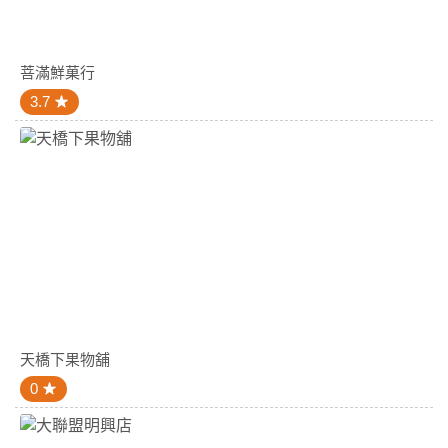
菩滿鮮菓行
3.7
天橋下果物舖
0