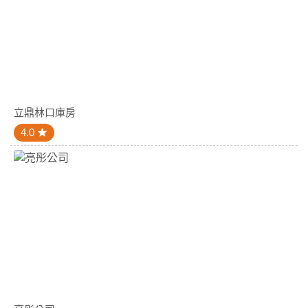
立鼎林口庫房
4.0