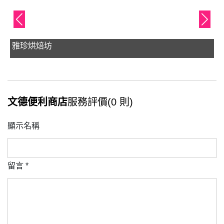
雅珍烘焙坊
文德便利商店
服務評價(0 則)
顯示名稱
留言
*