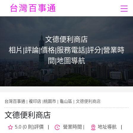
文德便利商店
相片|評論|價格|服務電話|評分|營業時
間|地圖導航
台灣百事通
|
複印店
|
桃園市
|
龜山區
| 文德便利商店
文德便利商店
5.0 (0 則)評價
|
營業時間 |
地址導航
|