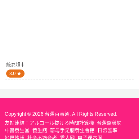
統泰超市
3.0
Copyright © 2026 台灣百事通. All Rights Reserved.
友站連結：
アルコール抜ける時間計算機
台灣醫藥網
中醫養生堂
養生館
慈母手足體養生會館
日幣匯率
地震速報
社会不適合者
秀人网
电子课本网