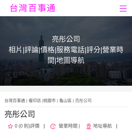
亮彤公司
相片|評論|價格|服務電話|評分|營業時
間|地圖導航
台灣百事通
|
複印店
|
桃園市
|
龜山區
| 亮彤公司
亮彤公司
0 (0 則)評價
|
營業時間 |
地址導航
|