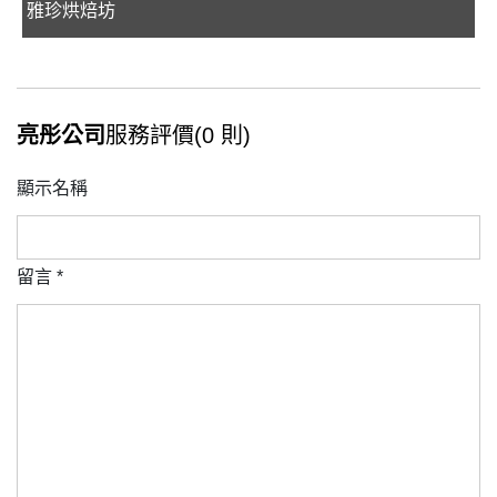
雅珍烘焙坊
亮彤公司
服務評價(0 則)
顯示名稱
留言
*