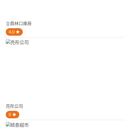
立鼎林口庫房
4.0
亮彤公司
0