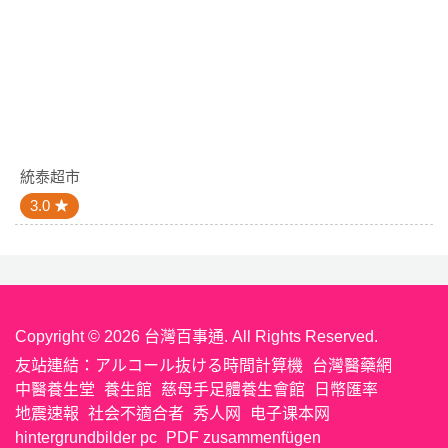
統泰超市
3.0
Copyright © 2026 台灣百事通. All Rights Reserved.
友站連結：
アルコール抜ける時間計算機
台灣醫藥網
中醫養生堂
養生館
慈母手足體養生會館
日幣匯率
地震速報
社会不適合者
秀人网
电子课本网
hintergrundbilder pc
PDF zusammenfügen