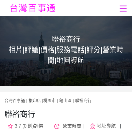
聯裕商行
相片|評論|價格|服務電話|評分|營業時
間|地圖導航
台灣百事通
|
複印店
|
桃園市
|
龜山區
| 聯裕商行
聯裕商行
3.7 (0 則)評價
|
營業時間 |
地址導航
|