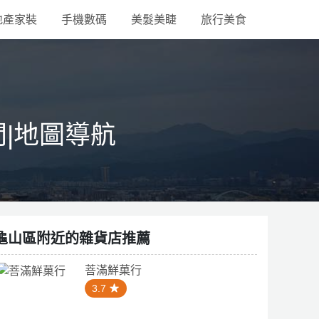
地產家裝
手機數碼
美髮美睫
旅行美食
間|地圖導航
龜山區附近的雜貨店推薦
菩滿鮮菓行
3.7