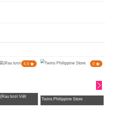
5.0
0
u tươi Việt
Twins Philippine Store
東