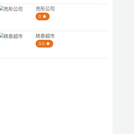
亮彤公司
0
統泰超市
3.0