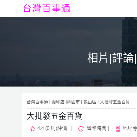
相片|評論
台灣百事通
|
複印店
|
桃園市
|
龜山區
| 大批發五金百貨
大批發五金百貨
4.4 (0 則)評價
|
營業時間 |
地址