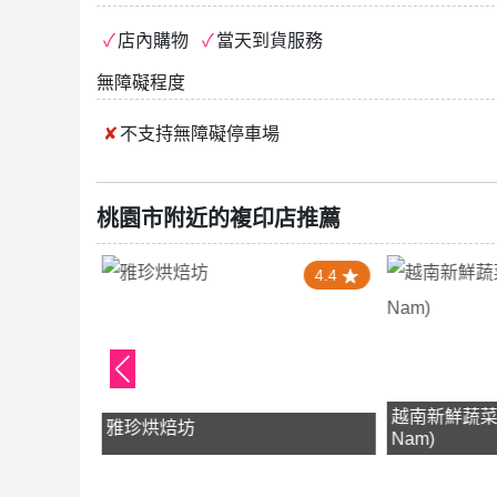
店內購物
當天到貨服務
無障礙程度
不支持
無障礙停車場
桃園市附近的複印店推薦
5.0
4.4
越南新鮮蔬菜(Ra
雅珍烘焙坊
Nam)