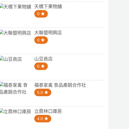
天橋下果物舖
0
大聯盟明興店
0
山豆商店
0
福泰家禽 食品產銷合作社
5.0
立鼎林口庫房
4.0