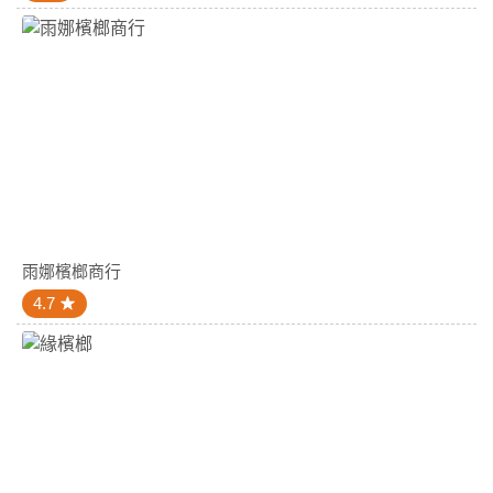
雨娜檳榔商行
4.7