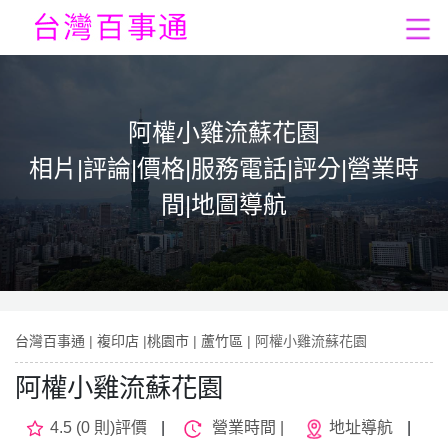
阿權小雞流蘇花園
相片|評論|價格|服務電話|評分|營業時
間|地圖導航
台灣百事通
|
複印店
|
桃園市
|
蘆竹區
| 阿權小雞流蘇花園
阿權小雞流蘇花園
4.5 (0 則)評價
|
營業時間 |
地址導航
|