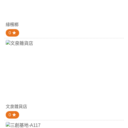
緣檳榔
0
文泉雜貨店
0