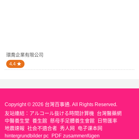
環喬企業有限公司
4.4
Copyright © 2026 台灣百事通. All Rights Reserved.
友站連結：
アルコール抜ける時間計算機
台灣醫藥網
中醫養生堂
養生館
慈母手足體養生會館
日幣匯率
地震速報
社会不適合者
秀人网
电子课本网
hintergrundbilder pc
PDF zusammenfügen