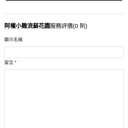
阿權小雞流蘇花園
服務評價(0 則)
顯示名稱
留言
*